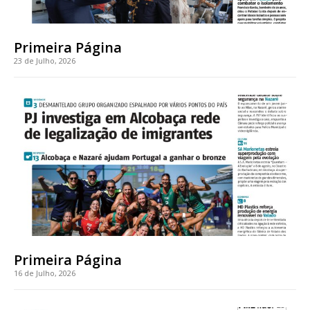
casa
Acesso ao conteúdo online
Acesso aos conteúdos Exclusivos para
Primeira Página
assinantes
23 de Julho, 2026
Ofertas para assinatura anual
Escolha o plano
ASSINATURA
DIGITAL ANUAL
16
€
Primeira Página
12 meses
16 de Julho, 2026