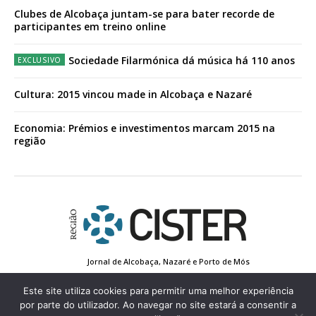
Clubes de Alcobaça juntam-se para bater recorde de
participantes em treino online
Sociedade Filarmónica dá música há 110 anos
Cultura: 2015 vincou made in Alcobaça e Nazaré
Economia: Prémios e investimentos marcam 2015 na
região
Jornal de Alcobaça, Nazaré e Porto de Mós
Estatuto Editorial
Contactos
Política de Privacidade
Conta de Registo
Edição Impressa
Este site utiliza cookies para permitir uma melhor experiência
por parte do utilizador. Ao navegar no site estará a consentir a