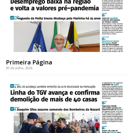
Faça-se assinante do Região de Cister e ajude-nos a manter este serviço
público!
Sendo assinante terá acesso a todos os conteúdos exclusivos e versões
digitais.
Escolha o plano de assinatura desejado:
Primeira Página
30 de Julho, 2026
ASSINATURA
IMPRESSA
32
€
12 meses
Edição em papel entregue à Quinta-feira em sua