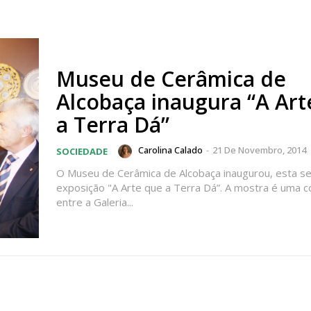
Museu de Cerâmica de
Alcobaça inaugura “A Art
a Terra Dá”
Carolina Calado
-
21 De Novembro, 2014
SOCIEDADE
O Museu de Cerâmica de Alcobaça inaugurou, esta sex
exposição "A Arte que a Terra Dá”. A mostra é uma 
entre a Galeria...