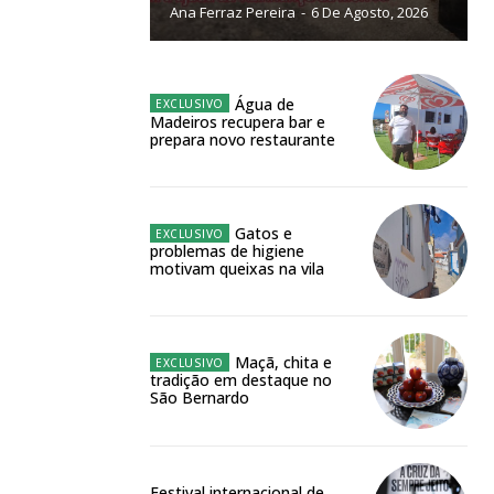
Ana Ferraz Pereira
-
6 De Agosto, 2026
NATURA
L ANUAL
6
€
Água de
Madeiros recupera bar e
prepara novo restaurante
meses
o online
Gatos e
problemas de higiene
os Exclusivos para
motivam queixas na vila
atura anual
Maçã, chita e
tradição em destaque no
 o plano
São Bernardo
Festival internacional de