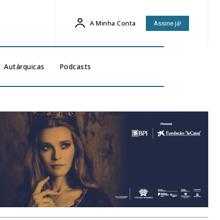
A Minha Conta
Assine já!
Autárquicas
Podcasts