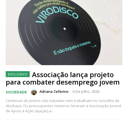
Associação lança projeto
para combater desemprego jovem
Adriana Zeferino
-
6 De Julho, 2026
SOCIEDADE
Centenas de jovens não estudam nem trabalham no concelho de
Alcobaça. Os preocupantes números levaram a Associação Juvenil
de Apoio à Ação (Ajação) a...