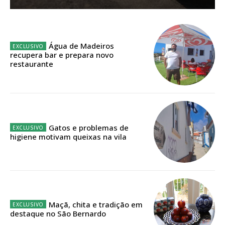
Sendo assinante terá acesso a todos os conteúdos exclusivos e versões
digitais.
Escolha o plano de assinatura desejado:
Água de Madeiros
recupera bar e prepara novo
restaurante
ASSINATURA
IMPRESSA
32
€
Gatos e problemas de
higiene motivam queixas na vila
12 meses
Edição em papel entregue à Quinta-feira em sua
casa
Maçã, chita e tradição em
destaque no São Bernardo
Acesso ao conteúdo online