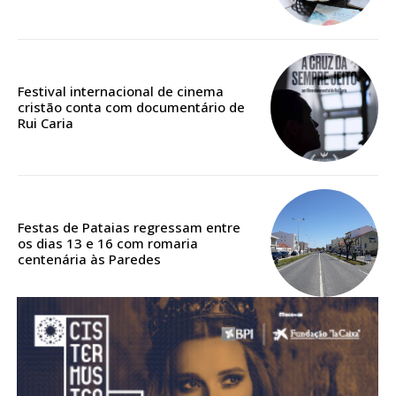
Acesso aos conteúdos Exclusivos para
assinantes
Ofertas para assinatura anual
Festival internacional de cinema
Escolha o plano
cristão conta com documentário de
Rui Caria
ASSINATURA
DIGITAL ANUAL
Festas de Pataias regressam entre
16
€
os dias 13 e 16 com romaria
centenária às Paredes
12 meses
Acesso ao conteúdo online
Acesso aos conteúdos Exclusivos para