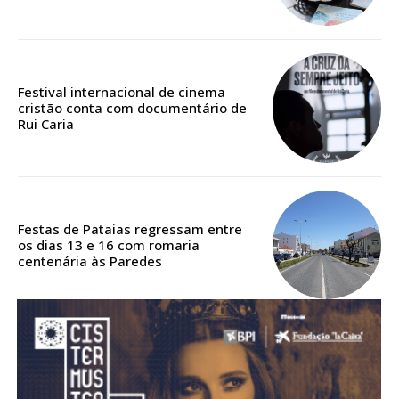
Acesso aos conteúdos Exclusivos para
assinantes
Ofertas para assinatura anual
Festival internacional de cinema
Escolha o plano
cristão conta com documentário de
Rui Caria
ASSINATURA
DIGITAL ANUAL
Festas de Pataias regressam entre
16
€
os dias 13 e 16 com romaria
centenária às Paredes
12 meses
Acesso ao conteúdo online
Acesso aos conteúdos Exclusivos para