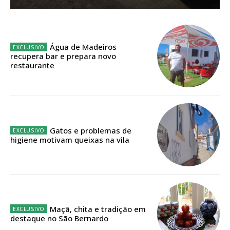
Sendo assinante terá acesso a todos os conteúdos exclusivos e versões
digitais.
Escolha o plano de assinatura desejado:
Água de Madeiros
recupera bar e prepara novo
restaurante
ASSINATURA
IMPRESSA
32
€
Gatos e problemas de
higiene motivam queixas na vila
12 meses
Edição em papel entregue à Quinta-feira em sua
casa
Maçã, chita e tradição em
destaque no São Bernardo
Acesso ao conteúdo online