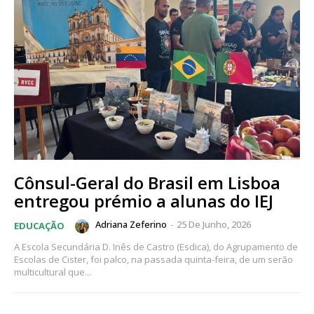
Cônsul-Geral do Brasil em Lisboa
entregou prémio a alunas do IEJ
Adriana Zeferino
-
25 De Junho, 2026
EDUCAÇÃO
A Escola Secundária D. Inês de Castro (Esdica), do Agrupamento de
Escolas de Cister, foi palco, na passada quinta-feira, de um serão
multicultural que...