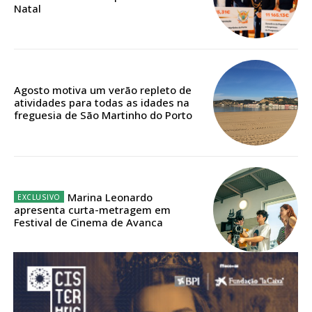
Natal
Acesso aos conteúdos Exclusivos para
assinantes
Ofertas para assinatura anual
Escolha o plano
Agosto motiva um verão repleto de
atividades para todas as idades na
freguesia de São Martinho do Porto
ASSINATURA
DIGITAL ANUAL
16
€
Marina Leonardo
apresenta curta-metragem em
Festival de Cinema de Avanca
12 meses
Acesso ao conteúdo online