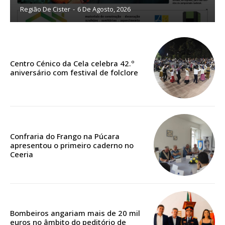
Região De Cister
-
6 De Agosto, 2026
Sendo assinante terá acesso a todos os conteúdos exclusivos e versões
digitais.
Escolha o plano de assinatura desejado:
Centro Cénico da Cela celebra 42.º
aniversário com festival de folclore
ASSINATURA
IMPRESSA
32
€
Confraria do Frango na Púcara
apresentou o primeiro caderno no
12 meses
Ceeria
Edição em papel entregue à Quinta-feira em sua
casa
Bombeiros angariam mais de 20 mil
Acesso ao conteúdo online
euros no âmbito do peditório de