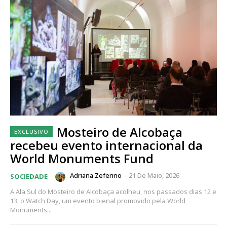
Mosteiro de Alcobaça
recebeu evento internacional da
World Monuments Fund
Adriana Zeferino
-
21 De Maio, 2026
SOCIEDADE
A Ala Sul do Mosteiro de Alcobaça acolheu, nos passados dias 12 e
13, o Watch Day, um evento bienal promovido pela World
Monuments...