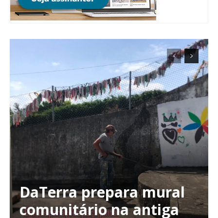
Planos de Assinatura
DaTerra prepara mural
comunitário na antiga