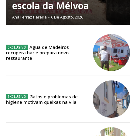
Faça-se assinante do Região de Cister e ajude-nos a manter este serviço
escola da Mélvoa
público!
Ana Ferraz Pereira
-
6 De Agosto, 2026
Sendo assinante terá acesso a todos os conteúdos exclusivos e versões
digitais.
Escolha o plano de assinatura desejado:
Água de Madeiros
recupera bar e prepara novo
restaurante
ASSINATURA
IMPRESSA
32
€
Gatos e problemas de
12 meses
higiene motivam queixas na vila
Edição em papel entregue à Quinta-feira em sua
casa