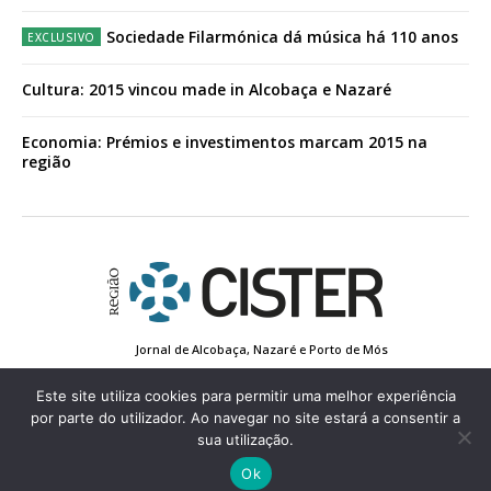
Sociedade Filarmónica dá música há 110 anos
Cultura: 2015 vincou made in Alcobaça e Nazaré
Economia: Prémios e investimentos marcam 2015 na
região
Jornal de Alcobaça, Nazaré e Porto de Mós
Estatuto Editorial
Contactos
Política de Privacidade
Conta de Registo
Edição Impressa
Este site utiliza cookies para permitir uma melhor experiência
por parte do utilizador. Ao navegar no site estará a consentir a
sua utilização.
© 2022 Região de Cister - Todos os direitos reservados.
Ok