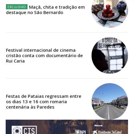
Acesso ao conteúdo online
Maçã, chita e tradição em
Acesso aos conteúdos Exclusivos para
destaque no São Bernardo
assinantes
Ofertas para assinatura anual
Escolha o plano
Festival internacional de cinema
cristão conta com documentário de
Rui Caria
ASSINATURA
DIGITAL ANUAL
16
€
Festas de Pataias regressam entre
os dias 13 e 16 com romaria
centenária às Paredes
12 meses