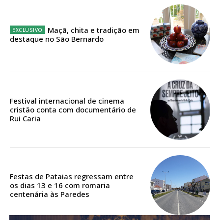
Acesso ao conteúdo online
Acesso aos conteúdos Exclusivos para
Maçã, chita e tradição em
assinantes
destaque no São Bernardo
Ofertas para assinatura anual
Escolha o plano
Festival internacional de cinema
cristão conta com documentário de
Rui Caria
ASSINATURA
DIGITAL ANUAL
16
€
Festas de Pataias regressam entre
os dias 13 e 16 com romaria
12 meses
centenária às Paredes