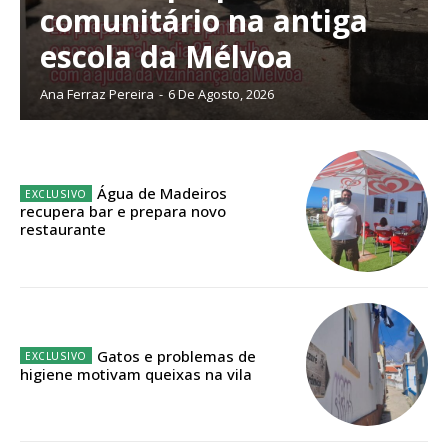
comunitário na antiga
Faça-se assinante do Região de Cister e ajude-nos a manter este serviço
público!
escola da Mélvoa
Sendo assinante terá acesso a todos os conteúdos exclusivos e versões
Ana Ferraz Pereira
-
6 De Agosto, 2026
digitais.
Escolha o plano de assinatura desejado:
Água de Madeiros
recupera bar e prepara novo
ASSINATURA
restaurante
IMPRESSA
32
€
12 meses
Gatos e problemas de
higiene motivam queixas na vila
Edição em papel entregue à Quinta-feira em sua
casa