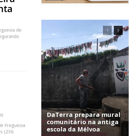
nta
reguesia de
segurando
ra
DaTerra prepara mural
25
comunitário na antiga
 de Freguesia
escola da Mélvoa
os (236