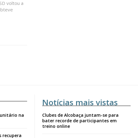
SD voltou a
obteve
Notícias mais vistas
unitário na
Clubes de Alcobaça juntam-se para
bater recorde de participantes em
treino online
s recupera