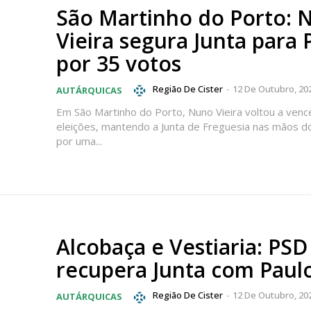
Escolha
São Martinho do Porto: 
Vieira segura Junta para
 o plano
por 35 votos
Região De Cister
-
12 De Outubro, 20
AUTÁRQUICAS
Em São Martinho do Porto, Nuno Vieira voltou a venc
eleições, mantendo a Junta de Freguesia nas mãos 
por uma...
Alcobaça e Vestiaria: PSD
recupera Junta com Paul
Região De Cister
-
12 De Outubro, 20
AUTÁRQUICAS