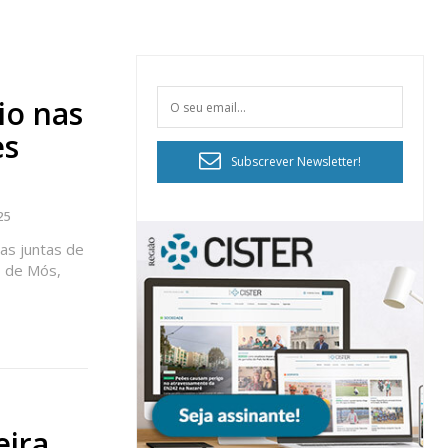
io nas
es
Subscrever Newsletter!
25
as juntas de
o de Mós,
eira