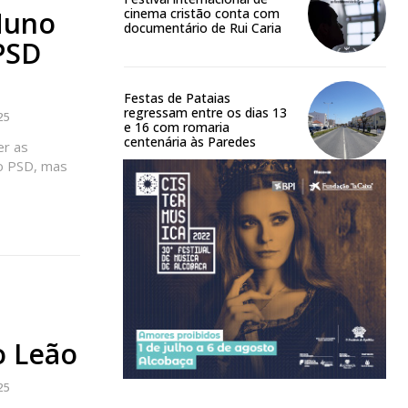
 o plano
Nuno
cinema cristão conta com
documentário de Rui Caria
 PSD
Festas de Pataias
regressam entre os dias 13
25
e 16 com romaria
centenária às Paredes
er as
do PSD, mas
o Leão
25