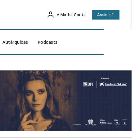
A Minha Conta
Assine já!
Autárquicas
Podcasts