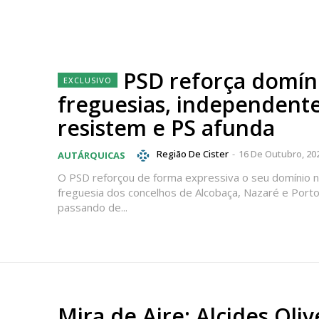
PSD reforça domín
freguesias, independent
resistem e PS afunda
Região De Cister
-
16 De Outubro, 20
AUTÁRQUICAS
O PSD reforçou de forma expressiva o seu domínio n
freguesia dos concelhos de Alcobaça, Nazaré e Port
passando de...
Mira de Aire: Alcides Oliv