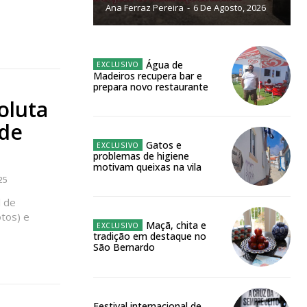
público!
Ana Ferraz Pereira
-
6 De Agosto, 2026
Água de
Madeiros recupera bar e
prepara novo restaurante
NATURA
oluta
L ANUAL
 de
6
€
Gatos e
problemas de higiene
motivam queixas na vila
meses
25
l de
o online
tos) e
Maçã, chita e
os Exclusivos para
tradição em destaque no
São Bernardo
atura anual
Festival internacional de