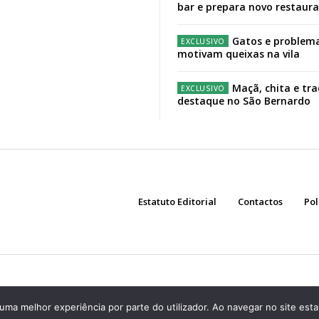
bar e prepara novo restaur
Gatos e problema
motivam queixas na vila
Maçã, chita e tr
destaque no São Bernardo
Estatuto Editorial
Contactos
Pol
r uma melhor experiência por parte do utilizador. Ao navegar no site estar
Assine já!
Aceda ao conteúdo premium do Região de Cister!