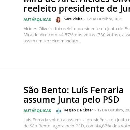
reeleito presidente de Ju
Sara Vieira
-
12 De Outubro, 2025
AUTÁRQUICAS
Alcides Oliveira foi reeleito presidente da Junta de F
Mira de Aire com 44,57% dos votos (780 votos), as
assim um terceiro mandato...
São Bento: Luís Ferraria
assume Junta pelo PSD
lanos de Assinatu
Região De Cister
-
12 De Outubro, 20
AUTÁRQUICAS
Luís Ferraria voltou a assumir a presidência da Junta
de São Bento, agora pelo PSD, com 44,87% dos vot