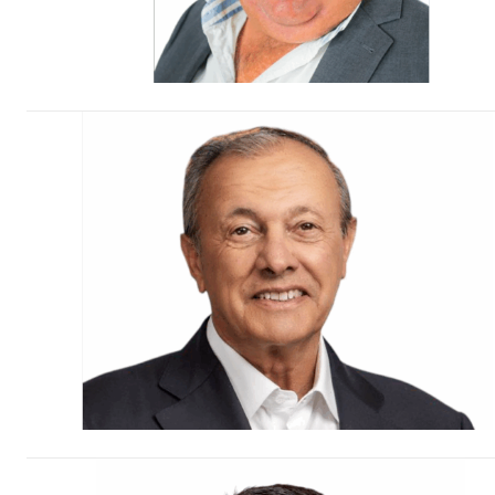
Faça-se
ASSIN
IMPR
3
12 m
Edição em papel ent
em sua casa
Acesso ao conteúdo
Acesso aos conteúd
assinantes
Ofertas para assina