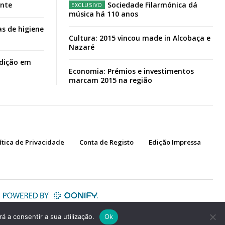
ante
Sociedade Filarmónica dá
música há 110 anos
s de higiene
Cultura: 2015 vincou made in Alcobaça e
Nazaré
adição em
Economia: Prémios e investimentos
marcam 2015 na região
ítica de Privacidade
Conta de Registo
Edição Impressa
á a consentir a sua utilização.
Ok