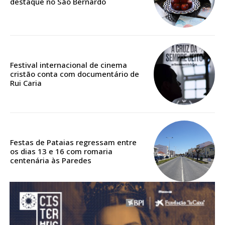
destaque no São Bernardo
Acesso aos conteúdos Exclusivos para
assinantes
Ofertas para assinatura anual
Escolha o plano
Festival internacional de cinema
cristão conta com documentário de
Rui Caria
ASSINATURA
DIGITAL ANUAL
16
€
Festas de Pataias regressam entre
os dias 13 e 16 com romaria
centenária às Paredes
12 meses
Acesso ao conteúdo online