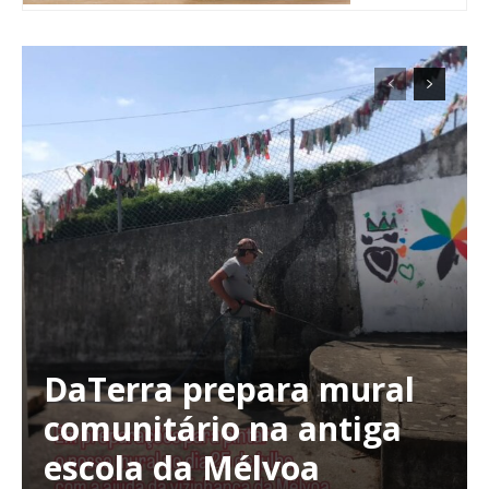
DaTerra prepara mural
Planos de Assinatura
comunitário na antiga
escola da Mélvoa
Faça-se assinante do Região de Cister e ajude-nos a manter este serviço
público!