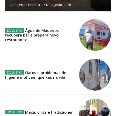
Ana Ferraz Pereira
-
6 De Agosto, 2026
Sendo assinante terá acesso a todos os conteúdos exclusivos e versões
digitais.
Escolha o plano de assinatura desejado:
Água de Madeiros
recupera bar e prepara novo
restaurante
ASSINATURA
IMPRESSA
32
€
Gatos e problemas de
higiene motivam queixas na vila
12 meses
Edição em papel entregue à Quinta-feira em sua
casa
Maçã, chita e tradição em
Acesso ao conteúdo online