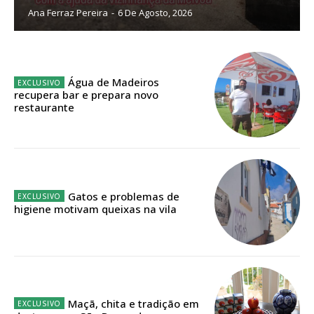
Ana Ferraz Pereira
-
6 De Agosto, 2026
Sendo assinante terá acesso a todos os conteúdos exclusivos e versões
digitais.
Escolha o plano de assinatura desejado:
Água de Madeiros
recupera bar e prepara novo
restaurante
ASSINATURA
IMPRESSA
32
€
Gatos e problemas de
higiene motivam queixas na vila
12 meses
Edição em papel entregue à Quinta-feira em sua
casa
Maçã, chita e tradição em
Acesso ao conteúdo online