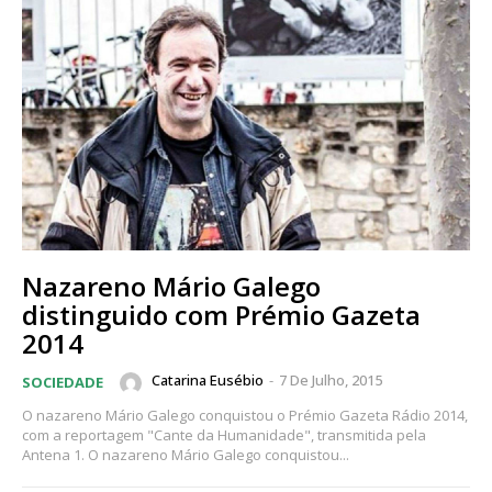
Nazareno Mário Galego
distinguido com Prémio Gazeta
2014
Catarina Eusébio
-
7 De Julho, 2015
SOCIEDADE
O nazareno Mário Galego conquistou o Prémio Gazeta Rádio 2014,
com a reportagem "Cante da Humanidade", transmitida pela
Antena 1. O nazareno Mário Galego conquistou...