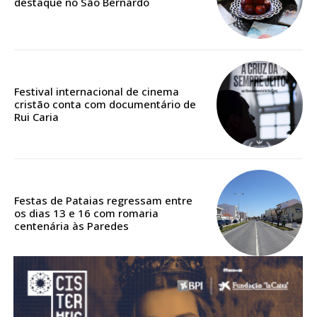
destaque no São Bernardo
Acesso aos conteúdos Exclusivos para
assinantes
Ofertas para assinatura anual
Escolha o plano
Festival internacional de cinema
cristão conta com documentário de
Rui Caria
ASSINATURA
DIGITAL ANUAL
16
€
Festas de Pataias regressam entre
os dias 13 e 16 com romaria
centenária às Paredes
12 meses
Acesso ao conteúdo online