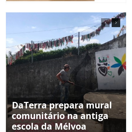
DaTerra prepara mural
Planos de Assinatura
comunitário na antiga
escola da Mélvoa
Faça-se assinante do Região de Cister e ajude-nos a manter este serviço
público!