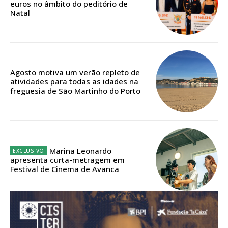
euros no âmbito do peditório de
ASSINATURA
Natal
DIGITAL ANUAL
16
€
12 meses
Agosto motiva um verão repleto de
atividades para todas as idades na
freguesia de São Martinho do Porto
Acesso ao conteúdo online
Acesso aos conteúdos Exclusivos para
assinantes
Ofertas para assinatura anual
Marina Leonardo
apresenta curta-metragem em
Festival de Cinema de Avanca
Escolha o plano