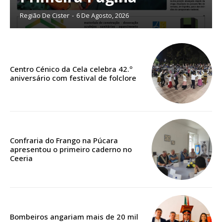
IMPRESSA
32
€
Região De Cister
-
6 De Agosto, 2026
12 meses
Centro Cénico da Cela celebra 42.º
aniversário com festival de folclore
Edição em papel entregue à Quinta-feira em sua
casa
Acesso ao conteúdo online
Acesso aos conteúdos Exclusivos para
assinantes
Confraria do Frango na Púcara
Ofertas para assinatura anual
apresentou o primeiro caderno no
Ceeria
Escolha o plano
Bombeiros angariam mais de 20 mil