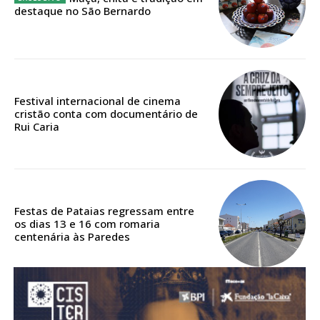
destaque no São Bernardo
Acesso aos conteúdos Exclusivos para
assinantes
Ofertas para assinatura anual
Escolha o plano
Festival internacional de cinema
cristão conta com documentário de
Rui Caria
ASSINATURA
DIGITAL ANUAL
16
€
Festas de Pataias regressam entre
os dias 13 e 16 com romaria
centenária às Paredes
12 meses
Acesso ao conteúdo online