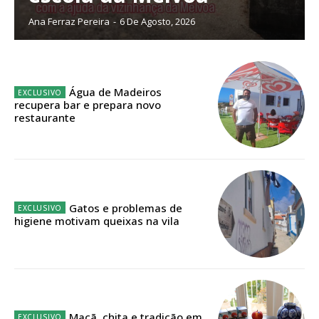
público!
Ana Ferraz Pereira
-
6 De Agosto, 2026
Sendo assinante terá acesso a todos os conteúdos exclusivos e versões
digitais.
Escolha o plano de assinatura desejado:
Água de Madeiros
recupera bar e prepara novo
restaurante
ASSINATURA
IMPRESSA
32
€
Gatos e problemas de
higiene motivam queixas na vila
12 meses
Edição em papel entregue à Quinta-feira em sua
casa
Maçã, chita e tradição em
Acesso ao conteúdo online