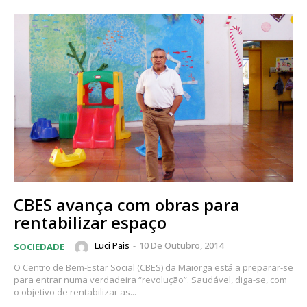
CBES avança com obras para
rentabilizar espaço
Luci Pais
-
10 De Outubro, 2014
SOCIEDADE
O Centro de Bem-Estar Social (CBES) da Maiorga está a preparar-se
para entrar numa verdadeira “revolução”. Saudável, diga-se, com
o objetivo de rentabilizar as...