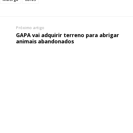
ATURA
ASSI
ESSA
DIGITA
2
€
1
Próximo artigo
GAPA vai adquirir terreno para abrigar
eses
12 
animais abandonados
regue à Quinta-feira
Acesso ao conteúd
Acesso aos conteúd
 online
assinantes
os Exclusivos para
Ofertas para assin
tura anual
Escolha
 o plano