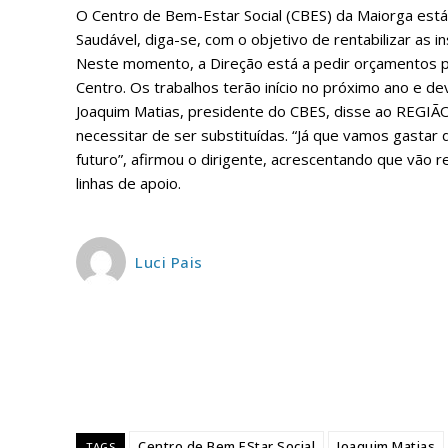
O Centro de Bem-Estar Social (CBES) da Maiorga está 
Saudável, diga-se, com o objetivo de rentabilizar as 
Neste momento, a Direção está a pedir orçamentos p
Centro. Os trabalhos terão início no próximo ano e de
Joaquim Matias, presidente do CBES, disse ao REGIÃO 
necessitar de ser substituídas. “Já que vamos gastar
futuro”, afirmou o dirigente, acrescentando que vão 
linhas de apoio.
P
Luci Pais
Faça-se
Centro de Bem EStar Social
Joaquim Matias
TAGS