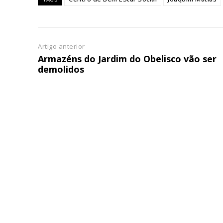
ASSIN
IMPR
3
Artigo anterior
Armazéns do Jardim do Obelisco vão ser
12 m
demolidos
Edição em papel ent
em sua casa
Acesso ao conteúdo
Acesso aos conteúd
assinantes
Ofertas para assina
Escolha