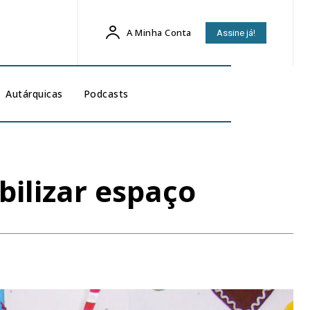
A Minha Conta
Assine já!
Autárquicas
Podcasts
ilizar espaço