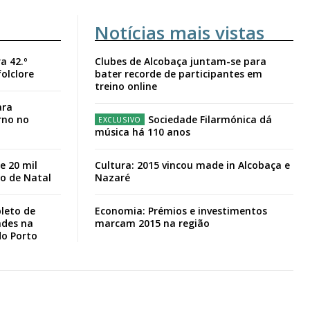
Notícias mais vistas
a 42.º
Clubes de Alcobaça juntam-se para
folclore
bater recorde de participantes em
treino online
ara
rno no
Sociedade Filarmónica dá
música há 110 anos
e 20 mil
Cultura: 2015 vincou made in Alcobaça e
io de Natal
Nazaré
leto de
Economia: Prémios e investimentos
ades na
marcam 2015 na região
do Porto