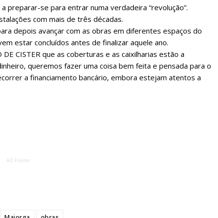
a preparar-se para entrar numa verdadeira “revolução”.
instalações com mais de três décadas.
ara depois avançar com as obras em diferentes espaços do
vem estar concluídos antes de finalizar aquele ano.
DE CISTER que as coberturas e as caixilharias estão a
 dinheiro, queremos fazer uma coisa bem feita e pensada para o
recorrer a financiamento bancário, embora estejam atentos a
lanos de Assinatu
 assinante do Região de Cister e ajude-nos a manter este serviço 
AD Footer
Sendo assinante terá acesso a todos os conteúdos exclusivos e versões digitais.
Escolha o plano de assinatura desejado:
Maiorga
obras