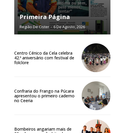
NATURA
L ANUAL
Primeira Página
6
€
Região De Cister
-
6 De Agosto, 2026
meses
Centro Cénico da Cela celebra
o online
42.º aniversário com festival de
os Exclusivos para
folclore
atura anual
Confraria do Frango na Púcara
 o plano
apresentou o primeiro caderno
no Ceeria
Bombeiros angariam mais de