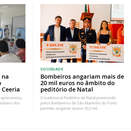
SOCIEDADE
 na
Bombeiros angariam mais de
o
20 mil euros no âmbito do
 Ceeria
peditório de Natal
 apresentou,
O tradicional Peditório de Natal promovido
 número dos
pelos Bombeiros de São Martinho do Porto
permitiu angariar quase 20,5 mil...