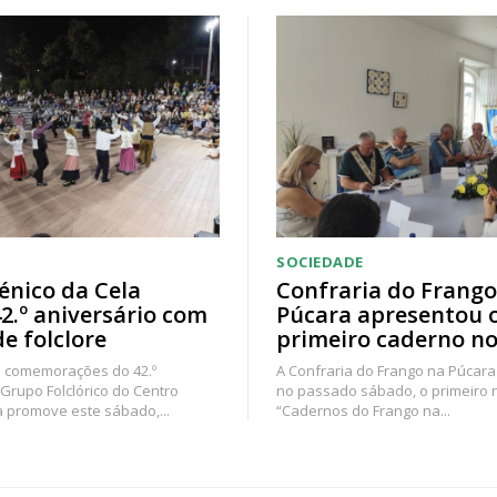
SOCIEDADE
énico da Cela
Confraria do Frango
42.º aniversário com
Púcara apresentou 
de folclore
primeiro caderno no
 comemorações do 42.º
A Confraria do Frango na Púcara
 Grupo Folclórico do Centro
no passado sábado, o primeiro
a promove este sábado,...
“Cadernos do Frango na...