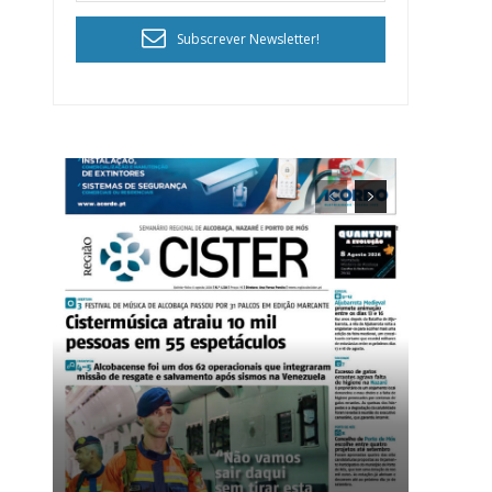
Subscrever Newsletter!
ra
público!