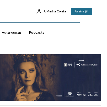
A Minha Conta
Assine já!
Autárquicas
Podcasts