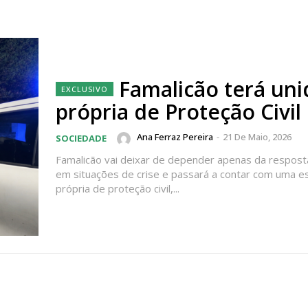
Famalicão terá un
própria de Proteção Civil
Ana Ferraz Pereira
-
21 De Maio, 2026
SOCIEDADE
Famalicão vai deixar de depender apenas da respost
em situações de crise e passará a contar com uma e
própria de proteção civil,...