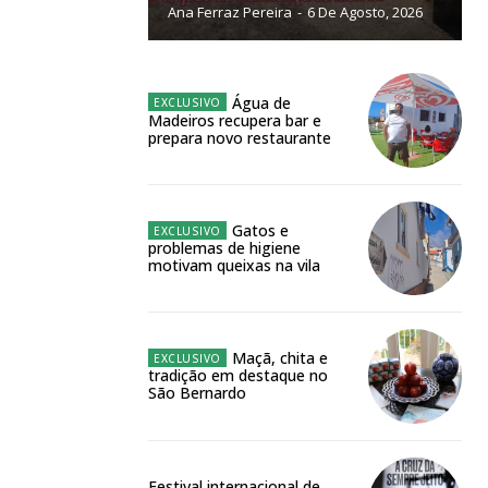
Ana Ferraz Pereira
-
6 De Agosto, 2026
NATURA
L ANUAL
6
€
Água de
Madeiros recupera bar e
prepara novo restaurante
meses
o online
Gatos e
problemas de higiene
os Exclusivos para
motivam queixas na vila
atura anual
Maçã, chita e
tradição em destaque no
 o plano
São Bernardo
Festival internacional de