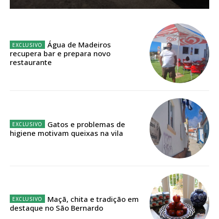
Sendo assinante terá acesso a todos os conteúdos exclusivos e versões
digitais.
Escolha o plano de assinatura desejado:
Água de Madeiros
recupera bar e prepara novo
restaurante
ASSINATURA
IMPRESSA
32
€
Gatos e problemas de
higiene motivam queixas na vila
12 meses
Edição em papel entregue à Quinta-feira em sua
casa
Maçã, chita e tradição em
destaque no São Bernardo
Acesso ao conteúdo online