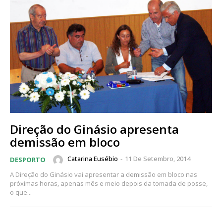
Direção do Ginásio apresenta
demissão em bloco
Catarina Eusébio
-
11 De Setembro, 2014
DESPORTO
A Direção do Ginásio vai apresentar a demissão em bloco nas
próximas horas, apenas mês e meio depois da tomada de posse,
o que...