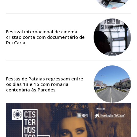
Acesso aos conteúdos Exclusivos para
assinantes
Ofertas para assinatura anual
Festival internacional de cinema
Escolha o plano
cristão conta com documentário de
Rui Caria
ASSINATURA
DIGITAL ANUAL
Festas de Pataias regressam entre
16
€
os dias 13 e 16 com romaria
centenária às Paredes
12 meses
Acesso ao conteúdo online
Acesso aos conteúdos Exclusivos para