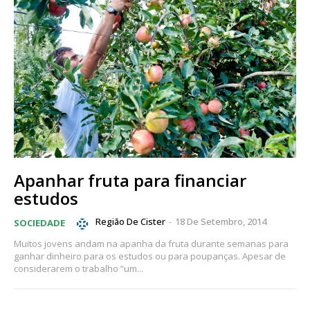
Apanhar fruta para financiar
estudos
Região De Cister
-
18 De Setembro, 2014
SOCIEDADE
Muitos jovens andam na apanha da fruta durante semanas para
ganhar dinheiro para os estudos ou para poupanças. Apesar de
considerarem o trabalho “um...