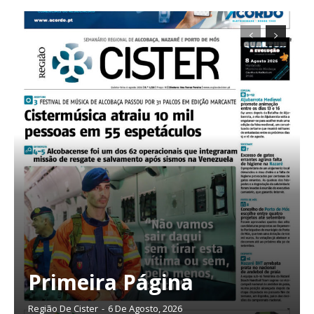
Planos de Assinatura
Primeira Página
Faça-se assinante do Região de Cister e ajude-nos a manter este serviço
público!
Região De Cister
-
6 De Agosto, 2026