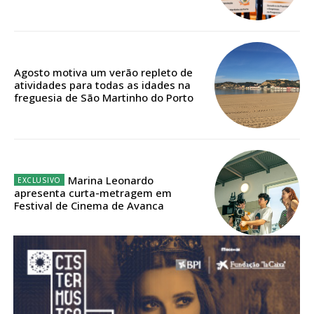
Acesso aos conteúdos Exclusivos para
assinantes
Ofertas para assinatura anual
Agosto motiva um verão repleto de
Escolha o plano
atividades para todas as idades na
freguesia de São Martinho do Porto
ASSINATURA
DIGITAL ANUAL
Marina Leonardo
16
€
apresenta curta-metragem em
Festival de Cinema de Avanca
12 meses
Acesso ao conteúdo online
Acesso aos conteúdos Exclusivos para