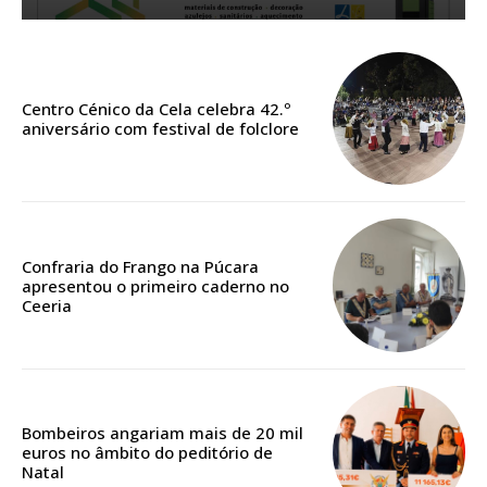
Sendo assinante terá acesso a todos os conteúdos exclusivos e versões
digitais.
Escolha o plano de assinatura desejado:
Centro Cénico da Cela celebra 42.º
aniversário com festival de folclore
ASSINATURA
IMPRESSA
32
€
Confraria do Frango na Púcara
apresentou o primeiro caderno no
Ceeria
12 meses
Edição em papel entregue à Quinta-feira em sua
Bombeiros angariam mais de 20 mil
casa
euros no âmbito do peditório de
Acesso ao conteúdo online
Natal