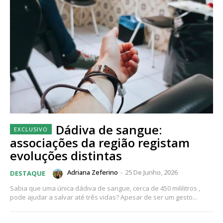
Dádiva de sangue:
associações da região registam
evoluções distintas
Adriana Zeferino
-
25 De Junho, 2026
DESTAQUE
Sabia que uma única dádiva de sangue, cerca de 450 mililitros ,
pode ajudar a salvar até três vidas? Apesar de ser um gesto...