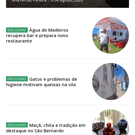
Sendo assinante terá acesso a todos os conteúdos exclusivos e versões
digitais.
Escolha o plano de assinatura desejado:
Água de Madeiros
recupera bar e prepara novo
restaurante
ASSINATURA
IMPRESSA
32
€
Gatos e problemas de
higiene motivam queixas na vila
12 meses
Edição em papel entregue à Quinta-feira em sua
casa
Maçã, chita e tradição em
Acesso ao conteúdo online
destaque no São Bernardo