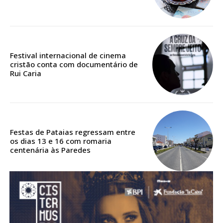
Acesso aos conteúdos Exclusivos para
assinantes
Ofertas para assinatura anual
Festival internacional de cinema
Escolha o plano
cristão conta com documentário de
Rui Caria
ASSINATURA
DIGITAL ANUAL
Festas de Pataias regressam entre
16
€
os dias 13 e 16 com romaria
centenária às Paredes
12 meses
Acesso ao conteúdo online