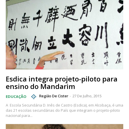
Esdica integra projeto-piloto para
ensino do Mandarim
Região De Cister
-
27 De Julho, 2015
EDUCAÇÃO
A Escola Secundária D. Inês de Castro (Esdica), em Alcobaça, é uma
das 21 escolas secundárias do País que integram o projeto-piloto
nacional para...