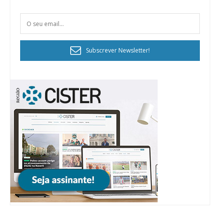
Subscrever Newsletter!
Planos de Assinatura
Faça-se assinante do Região de Cister e ajude-nos a manter este serviço
público!
Sendo assinante terá acesso a todos os conteúdos exclusivos e versões
digitais.
Escolha o plano de assinatura desejado:
ASSINATURA
IMPRESSA