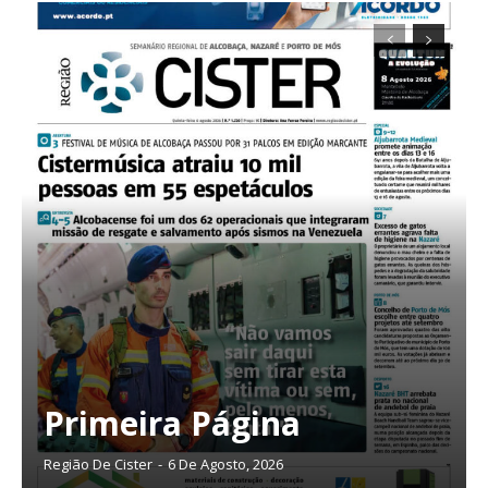
32
€
12 meses
Edição em papel entregue à Quinta-feira em sua
casa
Acesso ao conteúdo online
Acesso aos conteúdos Exclusivos para
assinantes
Ofertas para assinatura anual
Escolha o plano
Primeira Página
Região De Cister
-
6 De Agosto, 2026
ASSINATURA