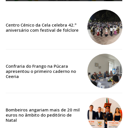
DIGITAL ANUAL
16
€
Centro Cénico da Cela celebra 42.º
12 meses
aniversário com festival de folclore
Acesso ao conteúdo online
Acesso aos conteúdos Exclusivos para
Confraria do Frango na Púcara
assinantes
apresentou o primeiro caderno no
Ofertas para assinatura anual
Ceeria
Escolha o plano
Bombeiros angariam mais de 20 mil
euros no âmbito do peditório de
Natal