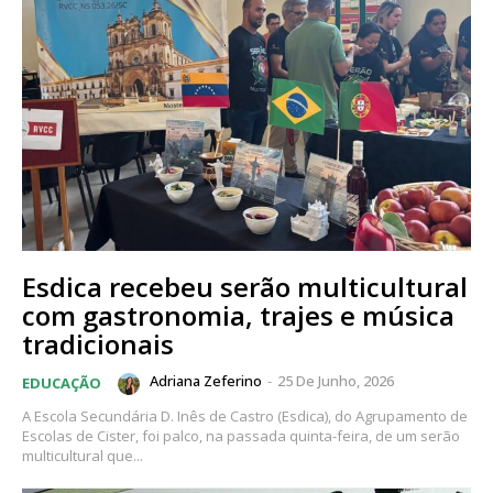
Esdica recebeu serão multicultural
com gastronomia, trajes e música
tradicionais
Adriana Zeferino
-
25 De Junho, 2026
EDUCAÇÃO
A Escola Secundária D. Inês de Castro (Esdica), do Agrupamento de
Escolas de Cister, foi palco, na passada quinta-feira, de um serão
multicultural que...