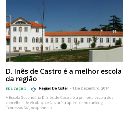
D. Inês de Castro é a melhor escola
da região
Região De Cister
-
1 De Dezembro, 2014
EDUCAÇÃO
A Escola Secundária D. Inês de Castro é a primeira escola dos
concelhos de Alcobaça e Nazaré a aparecer no ranking
Expresso/SIC, ocupando o...