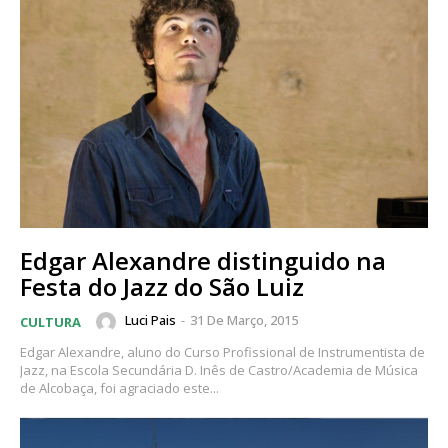
Edgar Alexandre distinguido na
Festa do Jazz do São Luiz
Luci Pais
-
31 De Março, 2015
CULTURA
Edgar Alexandre, aluno do Curso Profissional de Instrumentista de
Jazz, na Escola Secundária D. Inês de Castro/Academia de Música
de Alcobaça, foi agraciado este...