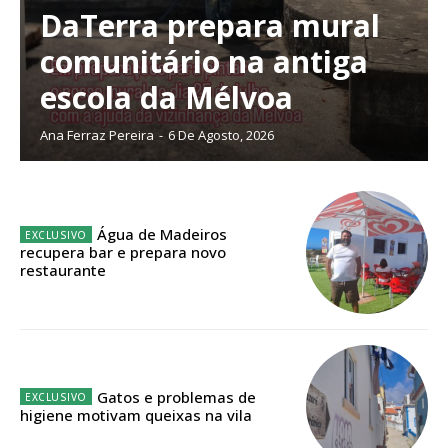
DaTerra prepara mural
comunitário na antiga
escola da Mélvoa
Ana Ferraz Pereira
-
6 De Agosto, 2026
Planos de Assinatura
Água de Madeiros
recupera bar e prepara novo
Faça-se assinante do Região de Cister e ajude-nos a manter este serviço
restaurante
público!
Sendo assinante terá acesso a todos os conteúdos exclusivos e versões
digitais.
Escolha o plano de assinatura desejado:
Gatos e problemas de
higiene motivam queixas na vila