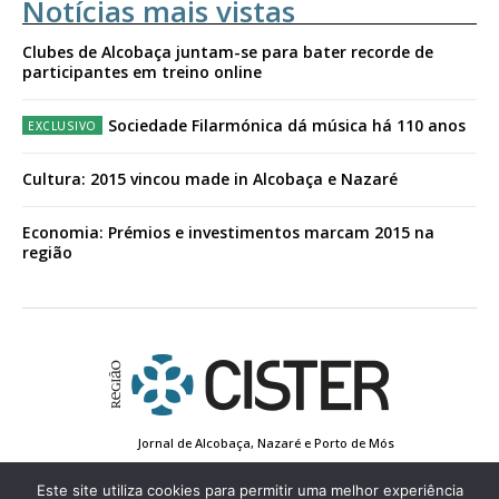
Notícias mais vistas
Clubes de Alcobaça juntam-se para bater recorde de
participantes em treino online
Sociedade Filarmónica dá música há 110 anos
Cultura: 2015 vincou made in Alcobaça e Nazaré
Economia: Prémios e investimentos marcam 2015 na
região
Jornal de Alcobaça, Nazaré e Porto de Mós
Estatuto Editorial
Contactos
Política de Privacidade
Conta de Registo
Edição Impressa
Este site utiliza cookies para permitir uma melhor experiência