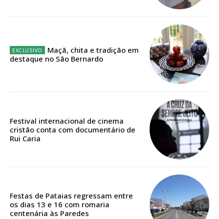
ASSINATURA
IMPRESSA
32
€
Maçã, chita e tradição em
destaque no São Bernardo
12 meses
Edição em papel entregue à Quinta-feira em sua
Festival internacional de cinema
casa
cristão conta com documentário de
Acesso ao conteúdo online
Rui Caria
Acesso aos conteúdos Exclusivos para
assinantes
Ofertas para assinatura anual
Festas de Pataias regressam entre
Escolha o plano
os dias 13 e 16 com romaria
centenária às Paredes