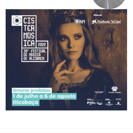
ASSINATURA
DIGITAL ANUAL
16
€
12 meses
Acesso ao conteúdo online
Acesso aos conteúdos Exclusivos para
assinantes
Ofertas para assinatura anual
Escolha o plano