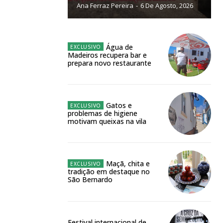
Ana Ferraz Pereira
-
6 De Agosto, 2026
NATURA
L ANUAL
6
€
Água de
Madeiros recupera bar e
prepara novo restaurante
meses
o online
Gatos e
problemas de higiene
os Exclusivos para
motivam queixas na vila
atura anual
Maçã, chita e
tradição em destaque no
 o plano
São Bernardo
Festival internacional de