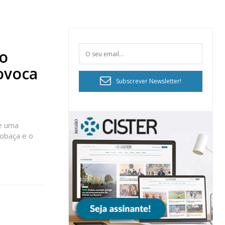
lo
rovoca
Subscrever Newsletter!
 e uma
cobaça e o