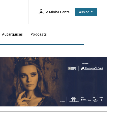
A Minha Conta
Assine já!
Autárquicas
Podcasts