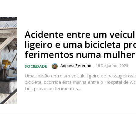
Acidente entre um veícu
ligeiro e uma bicicleta p
ferimentos numa mulher
Adriana Zeferino
-
18 De Junho, 2026
SOCIEDADE
Uma colisão entre um veículo ligeiro de passageiros
bicicleta, ocorrida esta manhã entre o Hospital de Al
Lidl, provocou ferimentos...