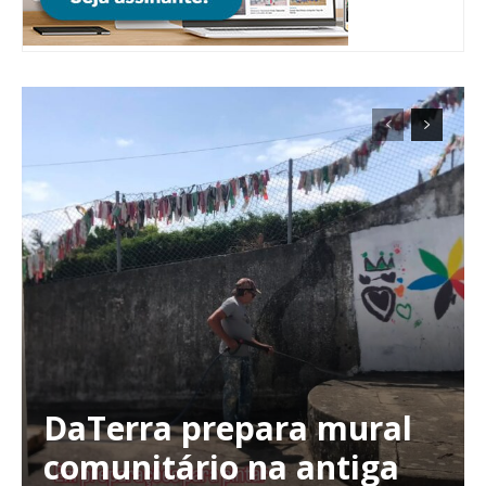
Planos de Assinatura
DaTerra prepara mural
comunitário na antiga