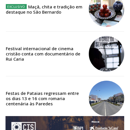
Acesso ao conteúdo online
Maçã, chita e tradição em
Acesso aos conteúdos Exclusivos para
destaque no São Bernardo
assinantes
Ofertas para assinatura anual
Escolha o plano
Festival internacional de cinema
cristão conta com documentário de
Rui Caria
ASSINATURA
DIGITAL ANUAL
16
€
Festas de Pataias regressam entre
os dias 13 e 16 com romaria
centenária às Paredes
12 meses