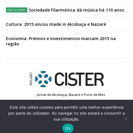
Sociedade Filarmónica dá música há 110 anos
Cultura: 2015 vincou made in Alcobaça e Nazaré
Economia: Prémios e investimentos marcam 2015 na
região
Jornal de Alcobaça, Nazaré e Porto de Mós
Estatuto Editorial
Contactos
Política de Privacidade
Conta de Registo
Edição Impressa
Este site utiliza cookies para permitir uma melhor experiência
por parte do utilizador. Ao navegar no site estará a consentir a
sua utilização.
© 2022 Região de Cister - Todos os direitos reservados.
Ok