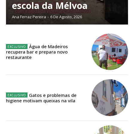
Faça-se assinante do Região de Cister e ajude-nos a manter este serviço
escola da Mélvoa
público!
Ana Ferraz Pereira
-
6 De Agosto, 2026
Sendo assinante terá acesso a todos os conteúdos exclusivos e versões
digitais.
Escolha o plano de assinatura desejado:
Água de Madeiros
recupera bar e prepara novo
restaurante
ASSINATURA
IMPRESSA
32
€
Gatos e problemas de
12 meses
higiene motivam queixas na vila
Edição em papel entregue à Quinta-feira em sua
casa