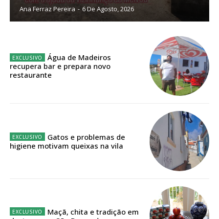
Ana Ferraz Pereira
-
6 De Agosto, 2026
Sendo assinante terá acesso a todos os conteúdos exclusivos e versões
digitais.
Escolha o plano de assinatura desejado:
Água de Madeiros
recupera bar e prepara novo
restaurante
ASSINATURA
IMPRESSA
32
€
Gatos e problemas de
higiene motivam queixas na vila
12 meses
Edição em papel entregue à Quinta-feira em sua
casa
Maçã, chita e tradição em
Acesso ao conteúdo online