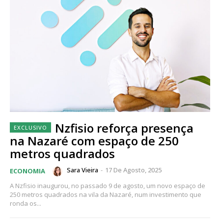
Nzfisio reforça presença
na Nazaré com espaço de 250
metros quadrados
Sara Vieira
-
17 De Agosto, 2025
ECONOMIA
A Nzfisio inaugurou, no passado 9 de agosto, um novo espaço de
250 metros quadrados na vila da Nazaré, num investimento que
ronda os...