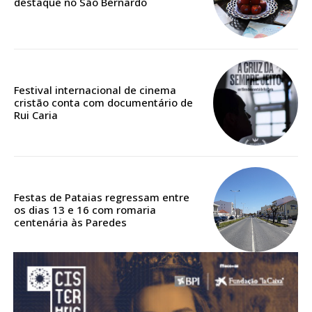
destaque no São Bernardo
Acesso aos conteúdos Exclusivos para
assinantes
Ofertas para assinatura anual
Escolha o plano
Festival internacional de cinema
cristão conta com documentário de
Rui Caria
ASSINATURA
DIGITAL ANUAL
16
€
Festas de Pataias regressam entre
os dias 13 e 16 com romaria
centenária às Paredes
12 meses
Acesso ao conteúdo online