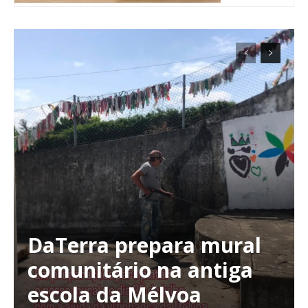
DaTerra prepara mural
Planos de Assinatura
comunitário na antiga
escola da Mélvoa
Faça-se assinante do Região de Cister e ajude-nos a manter este serviço
público!