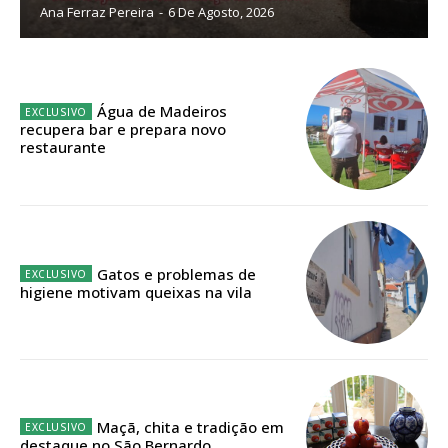
Ana Ferraz Pereira
-
6 De Agosto, 2026
Sendo assinante terá acesso a todos os conteúdos exclusivos e versões
digitais.
Escolha o plano de assinatura desejado:
Água de Madeiros
recupera bar e prepara novo
restaurante
ASSINATURA
IMPRESSA
32
€
Gatos e problemas de
higiene motivam queixas na vila
12 meses
Edição em papel entregue à Quinta-feira em sua
casa
Maçã, chita e tradição em
Acesso ao conteúdo online
destaque no São Bernardo