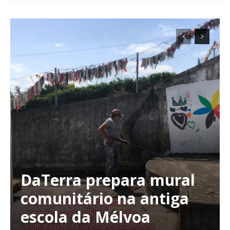
DaTerra prepara mural
Planos de Assinatura
comunitário na antiga
escola da Mélvoa
Faça-se assinante do Região de Cister e ajude-nos a manter este serviço
público!