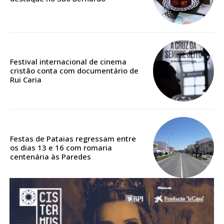
Acesso aos conteúdos Exclusivos para
assinantes
Ofertas para assinatura anual
Escolha o plano
Festival internacional de cinema
cristão conta com documentário de
Rui Caria
ASSINATURA
DIGITAL ANUAL
Festas de Pataias regressam entre
16
€
os dias 13 e 16 com romaria
centenária às Paredes
12 meses
Acesso ao conteúdo online