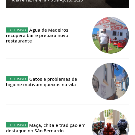
Sendo assinante terá acesso a todos os conteúdos exclusivos e versões
digitais.
Escolha o plano de assinatura desejado:
Água de Madeiros
recupera bar e prepara novo
restaurante
ASSINATURA
IMPRESSA
32
€
Gatos e problemas de
higiene motivam queixas na vila
12 meses
Edição em papel entregue à Quinta-feira em sua
casa
Maçã, chita e tradição em
Acesso ao conteúdo online
destaque no São Bernardo