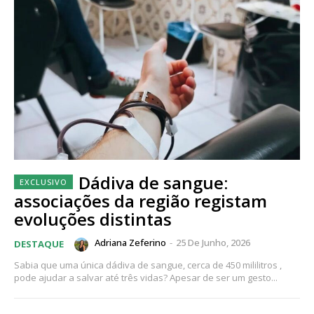
Dádiva de sangue:
associações da região registam
evoluções distintas
Adriana Zeferino
-
25 De Junho, 2026
DESTAQUE
Sabia que uma única dádiva de sangue, cerca de 450 mililitros ,
pode ajudar a salvar até três vidas? Apesar de ser um gesto...