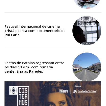
Acesso aos conteúdos Exclusivos para
assinantes
Ofertas para assinatura anual
Festival internacional de cinema
Escolha o plano
cristão conta com documentário de
Rui Caria
ASSINATURA
DIGITAL ANUAL
Festas de Pataias regressam entre
16
€
os dias 13 e 16 com romaria
centenária às Paredes
12 meses
Acesso ao conteúdo online