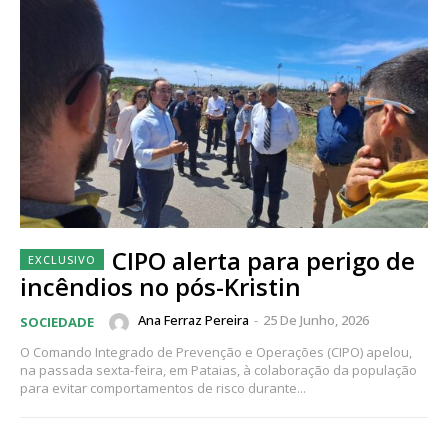
CIPO alerta para perigo de
incêndios no pós-Kristin
Ana Ferraz Pereira
-
25 De Junho, 2026
SOCIEDADE
O Comando Integrado de Prevenção e Operações (CIPO) apelou,
na passada sexta-feira, em Pataias, à colaboração da população
para evitar comportamentos de risco durante...