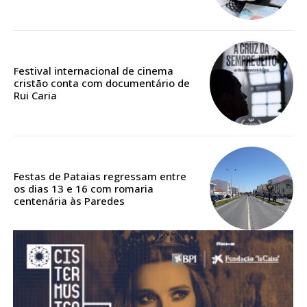
Acesso aos conteúdos Exclusivos para
assinantes
Ofertas para assinatura anual
Festival internacional de cinema
Escolha o plano
cristão conta com documentário de
Rui Caria
ASSINATURA
DIGITAL ANUAL
Festas de Pataias regressam entre
16
€
os dias 13 e 16 com romaria
centenária às Paredes
12 meses
Acesso ao conteúdo online
Acesso aos conteúdos Exclusivos para