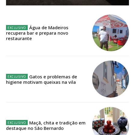
Sendo assinante terá acesso a todos os conteúdos exclusivos e versões
digitais.
Escolha o plano de assinatura desejado:
Água de Madeiros
recupera bar e prepara novo
restaurante
ASSINATURA
IMPRESSA
32
€
Gatos e problemas de
higiene motivam queixas na vila
12 meses
Edição em papel entregue à Quinta-feira em sua
casa
Maçã, chita e tradição em
destaque no São Bernardo
Acesso ao conteúdo online