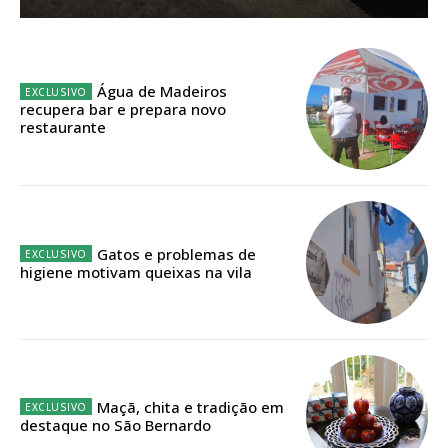
Sendo assinante terá acesso a todos os conteúdos exclusivos e versões
digitais.
Escolha o plano de assinatura desejado:
Água de Madeiros
recupera bar e prepara novo
restaurante
ASSINATURA
IMPRESSA
32
€
Gatos e problemas de
higiene motivam queixas na vila
12 meses
Edição em papel entregue à Quinta-feira em sua
casa
Maçã, chita e tradição em
destaque no São Bernardo
Acesso ao conteúdo online