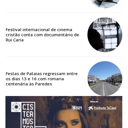
Acesso aos conteúdos Exclusivos para
assinantes
Ofertas para assinatura anual
Festival internacional de cinema
Escolha o plano
cristão conta com documentário de
Rui Caria
ASSINATURA
DIGITAL ANUAL
Festas de Pataias regressam entre
16
€
os dias 13 e 16 com romaria
centenária às Paredes
12 meses
Acesso ao conteúdo online
Acesso aos conteúdos Exclusivos para