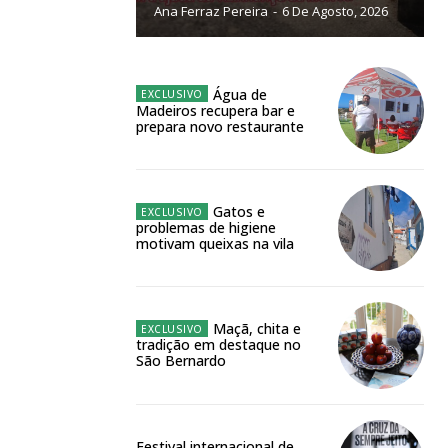
Ana Ferraz Pereira
-
6 De Agosto, 2026
NATURA
L ANUAL
6
€
Água de
Madeiros recupera bar e
prepara novo restaurante
meses
o online
Gatos e
problemas de higiene
os Exclusivos para
motivam queixas na vila
atura anual
Maçã, chita e
tradição em destaque no
 o plano
São Bernardo
Festival internacional de