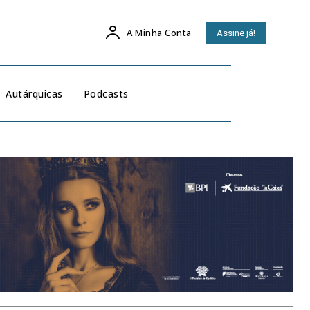
A Minha Conta
Assine já!
Autárquicas
Podcasts