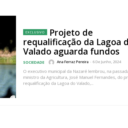
Projeto de
requalificação da Lagoa 
Valado aguarda fundos
Ana Ferraz Pereira
-
6 De Junho, 2024
SOCIEDADE
O executivo municipal da Nazaré lembrou, na passad
ministro da Agricultura, José Manuel Fernandes, do p
requalificação da Lagoa do Valado,...