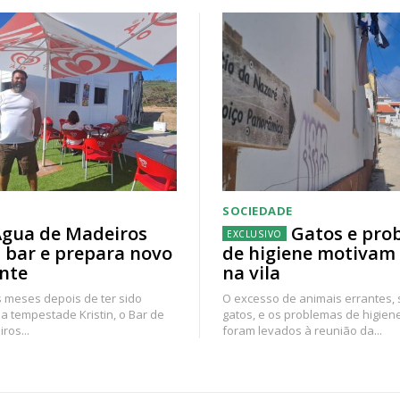
SOCIEDADE
gua de Madeiros
Gatos e pro
 bar e prepara novo
de higiene motivam
nte
na vila
 meses depois de ter sido
O excesso de animais errantes,
a tempestade Kristin, o Bar de
gatos, e os problemas de higien
ros...
foram levados à reunião da...