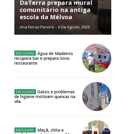
NATURA
DaTerra prepara mural
L ANUAL
comunitário na antiga
escola da Mélvoa
6
€
Ana Ferraz Pereira
-
6 De Agosto, 2026
meses
o online
Água de Madeiros
recupera bar e prepara novo
os Exclusivos para
restaurante
atura anual
Gatos e problemas
 o plano
de higiene motivam queixas na
vila
Maçã, chita e