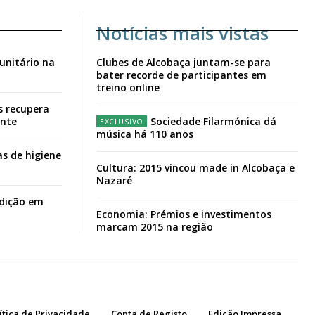
Notícias mais vistas
unitário na
Clubes de Alcobaça juntam-se para
bater recorde de participantes em
treino online
s recupera
ante
Sociedade Filarmónica dá
música há 110 anos
s de higiene
Cultura: 2015 vincou made in Alcobaça e
Nazaré
adição em
Economia: Prémios e investimentos
marcam 2015 na região
ítica de Privacidade
Conta de Registo
Edição Impressa