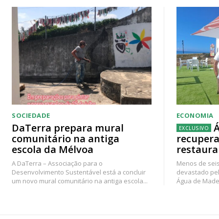
SOCIEDADE
ECONOMIA
DaTerra prepara mural
Á
comunitário na antiga
recupera
escola da Mélvoa
restaura
A DaTerra – Associação para o
Menos de seis
Desenvolvimento Sustentável está a concluir
devastado pel
um novo mural comunitário na antiga escola...
Água de Madei