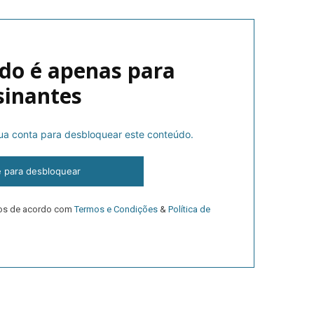
do é apenas para
sinantes
 sua conta para desbloquear este conteúdo.
lanos de Assinatu
e para desbloquear
dos de acordo com
Termos e Condições
&
Política de
 assinante do Região de Cister e ajude-nos a manter este serviço 
Sendo assinante terá acesso a todos os conteúdos exclusivos e versões digitais.
Escolha o plano de assinatura desejado: