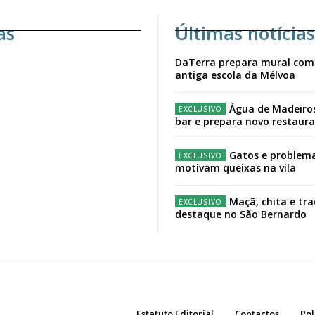
as
Últimas notícias
DaTerra prepara mural com
antiga escola da Mélvoa
Água de Madeiro
bar e prepara novo restaur
Gatos e problema
motivam queixas na vila
Maçã, chita e tr
destaque no São Bernardo
Estatuto Editorial
Contactos
Pol