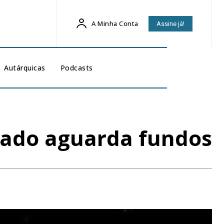
A Minha Conta
Assine já!
Autárquicas
Podcasts
alado aguarda fundos