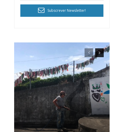
Subscrever Newsletter!
ra
público!