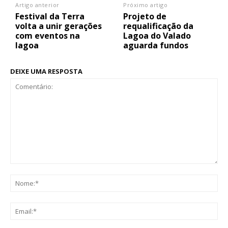
Artigo anterior
Próximo artigo
Festival da Terra
Projeto de
volta a unir gerações
requalificação da
com eventos na
Lagoa do Valado
lagoa
aguarda fundos
DEIXE UMA RESPOSTA
Comentário:
No
Ema