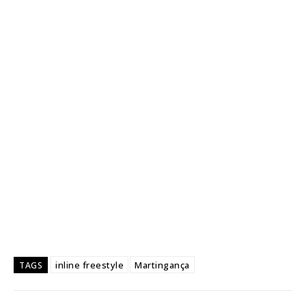
inline freestyle
Martingança
TAGS