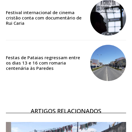
Festival internacional de cinema
Acesso ao conteúdo online
cristão conta com documentário de
Rui Caria
Acesso aos conteúdos Exclusivos para
assinantes
Ofertas para assinatura anual
Escolha o plano
Festas de Pataias regressam entre
os dias 13 e 16 com romaria
centenária às Paredes
ARTIGOS RELACIONADOS