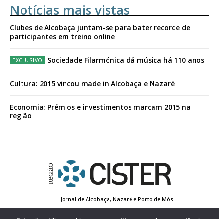
Notícias mais vistas
Clubes de Alcobaça juntam-se para bater recorde de
participantes em treino online
Sociedade Filarmónica dá música há 110 anos
Cultura: 2015 vincou made in Alcobaça e Nazaré
Economia: Prémios e investimentos marcam 2015 na
região
Jornal de Alcobaça, Nazaré e Porto de Mós
Estatuto Editorial
Contactos
Política de Privacidade
Conta de Registo
Edição Impressa