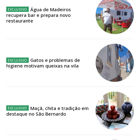
Edição em papel entregue à Quinta-feira em sua
casa
Água de Madeiros
recupera bar e prepara novo
Acesso ao conteúdo online
restaurante
Acesso aos conteúdos Exclusivos para
assinantes
Ofertas para assinatura anual
Escolha o plano
Gatos e problemas de
higiene motivam queixas na vila
ASSINATURA
DIGITAL ANUAL
Maçã, chita e tradição em
16
€
destaque no São Bernardo
12 meses