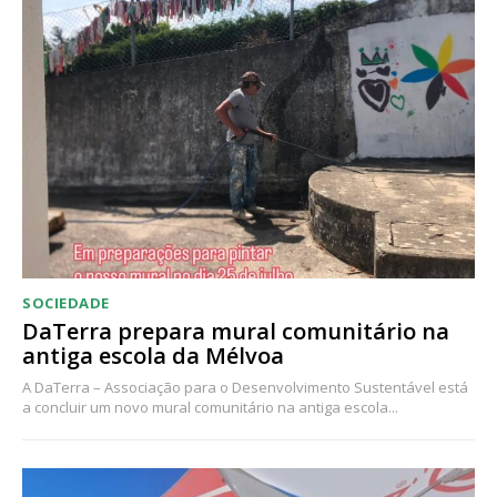
SOCIEDADE
DaTerra prepara mural comunitário na
antiga escola da Mélvoa
A DaTerra – Associação para o Desenvolvimento Sustentável está
a concluir um novo mural comunitário na antiga escola...