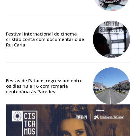
Acesso aos conteúdos Exclusivos para
assinantes
Ofertas para assinatura anual
Festival internacional de cinema
Escolha o plano
cristão conta com documentário de
Rui Caria
ASSINATURA
DIGITAL ANUAL
Festas de Pataias regressam entre
16
€
os dias 13 e 16 com romaria
centenária às Paredes
12 meses
Acesso ao conteúdo online