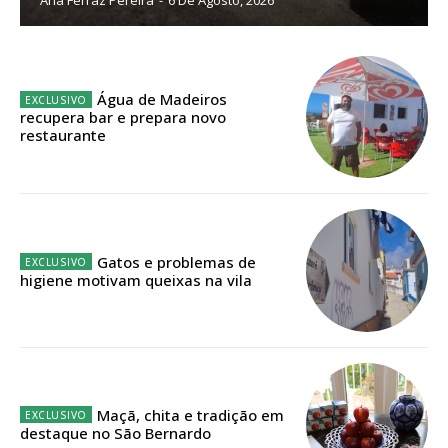
Sendo assinante terá acesso a todos os conteúdos exclusivos e versões
digitais.
Escolha o plano de assinatura desejado:
Água de Madeiros
recupera bar e prepara novo
restaurante
ASSINATURA
IMPRESSA
32
€
Gatos e problemas de
higiene motivam queixas na vila
12 meses
Edição em papel entregue à Quinta-feira em sua
casa
Maçã, chita e tradição em
Acesso ao conteúdo online
destaque no São Bernardo