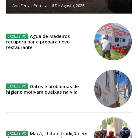
Ana Ferraz Pereira
-
6 De Agosto, 2026
Sendo assinante terá acesso a todos os conteúdos exclusivos e versões
digitais.
Escolha o plano de assinatura desejado:
Água de Madeiros
recupera bar e prepara novo
restaurante
ASSINATURA
IMPRESSA
32
€
Gatos e problemas de
higiene motivam queixas na vila
12 meses
Edição em papel entregue à Quinta-feira em sua
casa
Maçã, chita e tradição em
Acesso ao conteúdo online