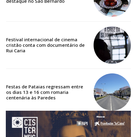
destaque no São Bernardo
Acesso aos conteúdos Exclusivos para
assinantes
Ofertas para assinatura anual
Escolha o plano
Festival internacional de cinema
cristão conta com documentário de
Rui Caria
ASSINATURA
DIGITAL ANUAL
16
€
Festas de Pataias regressam entre
os dias 13 e 16 com romaria
centenária às Paredes
12 meses
Acesso ao conteúdo online