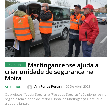
Martingancense ajuda a
criar unidade de segurança na
Moita
Ana Ferraz Pereira
-
20 De Abril, 2023
SOCIEDADE
Os projetos “Aldeia Segura” e “Pessoas Seguras” são pioneiros na
região e têm o dedo de Pedro Cunha, da Martingança-Gare, que
ajudou a juntar...