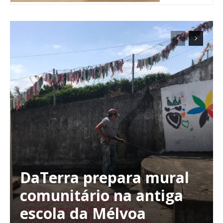
DaTerra prepara mural
Planos de Assinatura
comunitário na antiga
escola da Mélvoa
Faça-se assinante do Região de Cister e ajude-nos a manter este serviço
público!