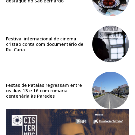
destaque no São Bernardo
ASSINATURA
DIGITAL ANUAL
16
€
12 meses
Festival internacional de cinema
cristão conta com documentário de
Rui Caria
Acesso ao conteúdo online
Acesso aos conteúdos Exclusivos para
assinantes
Festas de Pataias regressam entre
Ofertas para assinatura anual
os dias 13 e 16 com romaria
centenária às Paredes
Escolha o plano