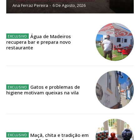
32
€
Ana Ferraz Pereira
-
6 De Agosto, 2026
12 meses
Água de Madeiros
recupera bar e prepara novo
restaurante
Edição em papel entregue à Quinta-feira em sua
casa
Acesso ao conteúdo online
Acesso aos conteúdos Exclusivos para
assinantes
Gatos e problemas de
Ofertas para assinatura anual
higiene motivam queixas na vila
Escolha o plano
Maçã, chita e tradição em