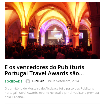
E os vencedores do Publituris
Portugal Travel Awards são…
Luci Pais
-
19 De Setembro, 2014
SOCIEDADE
O dormitório do Mosteiro de Alcobaça foi o palco dos Publituris
Portugal Travel Awards, evento no qual o jornal Publituris premeia
pelo 11.º ano...