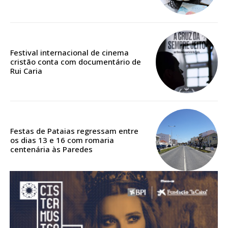
Acesso aos conteúdos Exclusivos para
assinantes
Ofertas para assinatura anual
Festival internacional de cinema
Escolha o plano
cristão conta com documentário de
Rui Caria
ASSINATURA
DIGITAL ANUAL
Festas de Pataias regressam entre
16
€
os dias 13 e 16 com romaria
centenária às Paredes
12 meses
Acesso ao conteúdo online
Acesso aos conteúdos Exclusivos para