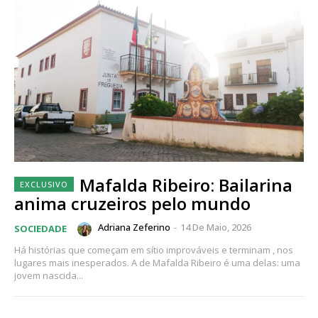
Mafalda Ribeiro: Bailarina
anima cruzeiros pelo mundo
Adriana Zeferino
-
14 De Maio, 2026
SOCIEDADE
Há histórias que começam em sítio improváveis e terminam , nos
lugares mais inesperados. A de Mafalda Ribeiro é uma delas: uma
jovem nascida...