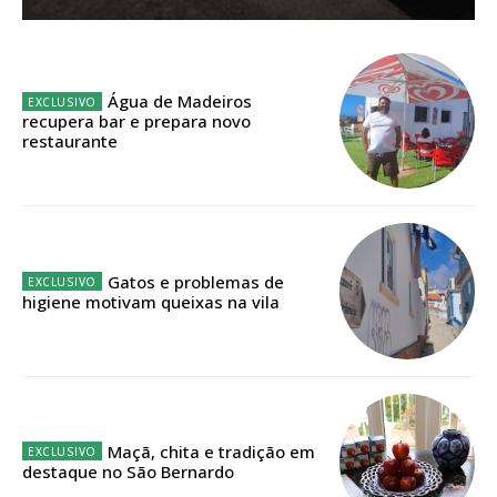
Sendo assinante terá acesso a todos os conteúdos exclusivos e versões
digitais.
Escolha o plano de assinatura desejado:
Água de Madeiros
recupera bar e prepara novo
restaurante
ASSINATURA
IMPRESSA
32
€
Gatos e problemas de
higiene motivam queixas na vila
12 meses
Edição em papel entregue à Quinta-feira em sua
casa
Maçã, chita e tradição em
destaque no São Bernardo
Acesso ao conteúdo online