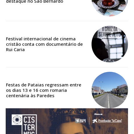
destaque no São Bernardo
Acesso aos conteúdos Exclusivos para
assinantes
Ofertas para assinatura anual
Escolha o plano
Festival internacional de cinema
cristão conta com documentário de
Rui Caria
ASSINATURA
DIGITAL ANUAL
16
€
Festas de Pataias regressam entre
os dias 13 e 16 com romaria
centenária às Paredes
12 meses
Acesso ao conteúdo online