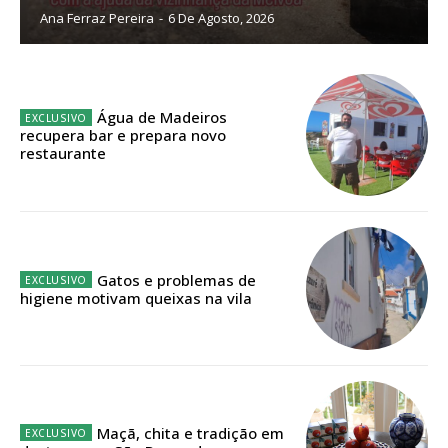
Ana Ferraz Pereira
-
6 De Agosto, 2026
Sendo assinante terá acesso a todos os conteúdos exclusivos e versões
digitais.
Escolha o plano de assinatura desejado:
Água de Madeiros
recupera bar e prepara novo
restaurante
ASSINATURA
IMPRESSA
32
€
Gatos e problemas de
higiene motivam queixas na vila
12 meses
Edição em papel entregue à Quinta-feira em sua
casa
Maçã, chita e tradição em
Acesso ao conteúdo online