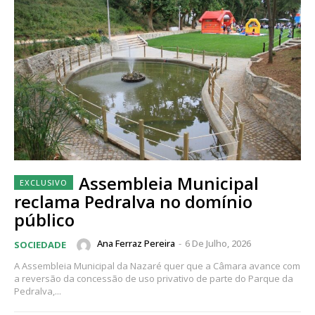
Assembleia Municipal
reclama Pedralva no domínio
público
Ana Ferraz Pereira
-
6 De Julho, 2026
SOCIEDADE
A Assembleia Municipal da Nazaré quer que a Câmara avance com
a reversão da concessão de uso privativo de parte do Parque da
Pedralva,...