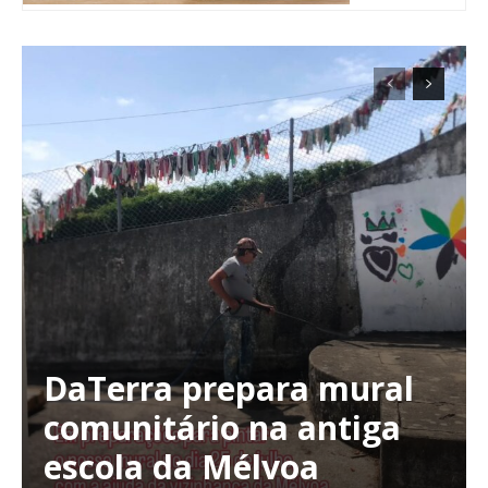
DaTerra prepara mural
Planos de Assinatura
comunitário na antiga
escola da Mélvoa
Faça-se assinante do Região de Cister e ajude-nos a manter este serviço
público!