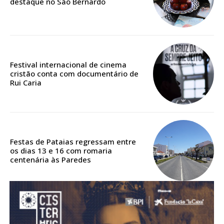
destaque no São Bernardo
Acesso aos conteúdos Exclusivos para
assinantes
Ofertas para assinatura anual
Escolha o plano
Festival internacional de cinema
cristão conta com documentário de
Rui Caria
ASSINATURA
DIGITAL ANUAL
16
€
Festas de Pataias regressam entre
os dias 13 e 16 com romaria
centenária às Paredes
12 meses
Acesso ao conteúdo online