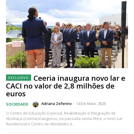
Ceeria inaugura novo lar e
CACI no valor de 2,8 milhões de
euros
Adriana Zeferino
-
14 De Maio, 2026
SOCIEDADE
O Centro de Educação Especial, Reabilitação e Integração de
Alcobaça (Ceeria) inaugurou, na passada sexta-feira, o novo Lar
Residencial e Centro de Atividades e...