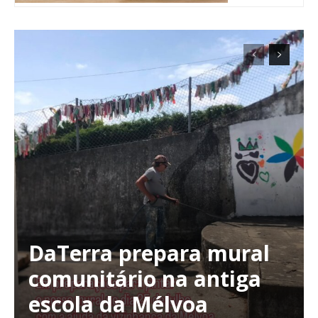
DaTerra prepara mural
Planos de Assinatura
comunitário na antiga
escola da Mélvoa
Faça-se assinante do Região de Cister e ajude-nos a manter este serviço
público!