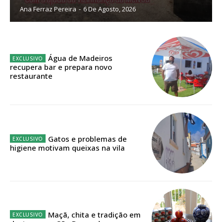
Ana Ferraz Pereira
-
6 De Agosto, 2026
Sendo assinante terá acesso a todos os conteúdos exclusivos e versões
digitais.
Escolha o plano de assinatura desejado:
Água de Madeiros
recupera bar e prepara novo
restaurante
ASSINATURA
IMPRESSA
32
€
Gatos e problemas de
higiene motivam queixas na vila
12 meses
Edição em papel entregue à Quinta-feira em sua
casa
Maçã, chita e tradição em
Acesso ao conteúdo online