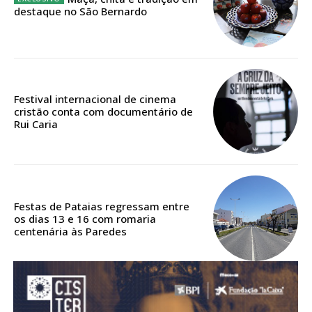
ASSINATURA
destaque no São Bernardo
DIGITAL ANUAL
16
€
12 meses
Festival internacional de cinema
cristão conta com documentário de
Rui Caria
Acesso ao conteúdo online
Acesso aos conteúdos Exclusivos para
assinantes
Ofertas para assinatura anual
Festas de Pataias regressam entre
os dias 13 e 16 com romaria
centenária às Paredes
Escolha o plano