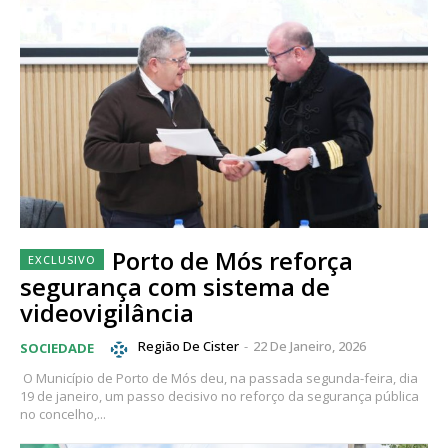
Porto de Mós reforça
segurança com sistema de
videovigilância
Região De Cister
-
22 De Janeiro, 2026
SOCIEDADE
O Município de Porto de Mós deu, na passada segunda-feira, dia
19 de janeiro, um passo decisivo no reforço da segurança pública
no concelho,...