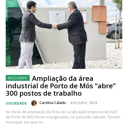
Ampliação da área
industrial de Porto de Mós “abre”
300 postos de trabalho
Carolina Calado
-
4 De Julho, 2024
SOCIEDADE
As obras de ampliação da Área de Localização Empresarial (ALE)
de Porto de Mós foram inauguradas, no passado sábado, feriado
municipal, em que se...