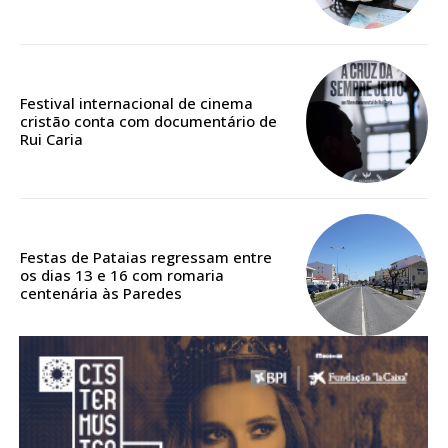
Acesso aos conteúdos Exclusivos para
assinantes
Ofertas para assinatura anual
Festival internacional de cinema
Escolha o plano
cristão conta com documentário de
Rui Caria
ASSINATURA
DIGITAL ANUAL
Festas de Pataias regressam entre
16
€
os dias 13 e 16 com romaria
centenária às Paredes
12 meses
Acesso ao conteúdo online
Acesso aos conteúdos Exclusivos para