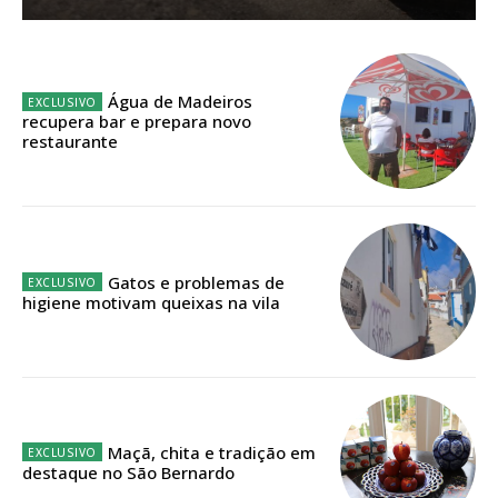
Sendo assinante terá acesso a todos os conteúdos exclusivos e versões
digitais.
Escolha o plano de assinatura desejado:
Água de Madeiros
recupera bar e prepara novo
restaurante
ASSINATURA
IMPRESSA
32
€
Gatos e problemas de
higiene motivam queixas na vila
12 meses
Edição em papel entregue à Quinta-feira em sua
casa
Maçã, chita e tradição em
destaque no São Bernardo
Acesso ao conteúdo online