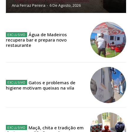
Ana Ferraz Pereira
-
6 De Agosto, 2026
Sendo assinante terá acesso a todos os conteúdos exclusivos e versões
digitais.
Escolha o plano de assinatura desejado:
Água de Madeiros
recupera bar e prepara novo
restaurante
ASSINATURA
IMPRESSA
32
€
Gatos e problemas de
higiene motivam queixas na vila
12 meses
Edição em papel entregue à Quinta-feira em sua
casa
Maçã, chita e tradição em
Acesso ao conteúdo online