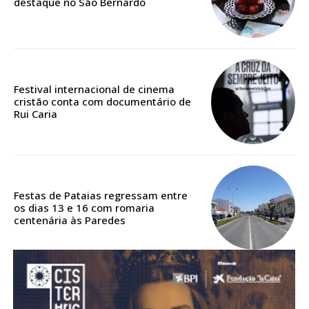
destaque no São Bernardo
Acesso aos conteúdos Exclusivos para
assinantes
Ofertas para assinatura anual
Escolha o plano
Festival internacional de cinema
cristão conta com documentário de
Rui Caria
ASSINATURA
DIGITAL ANUAL
16
€
Festas de Pataias regressam entre
os dias 13 e 16 com romaria
centenária às Paredes
12 meses
Acesso ao conteúdo online