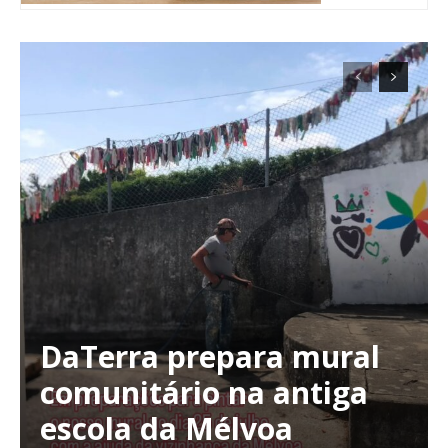
DaTerra prepara mural
Planos de Assinatura
comunitário na antiga
escola da Mélvoa
Faça-se assinante do Região de Cister e ajude-nos a manter este serviço
público!