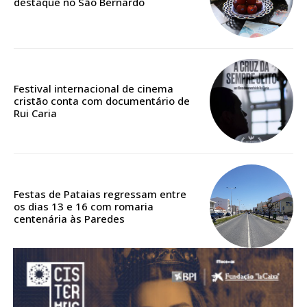
destaque no São Bernardo
Acesso aos conteúdos Exclusivos para
assinantes
Ofertas para assinatura anual
Escolha o plano
Festival internacional de cinema
cristão conta com documentário de
Rui Caria
ASSINATURA
DIGITAL ANUAL
16
€
Festas de Pataias regressam entre
os dias 13 e 16 com romaria
centenária às Paredes
12 meses
Acesso ao conteúdo online