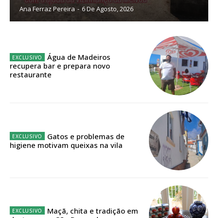
Ana Ferraz Pereira
-
6 De Agosto, 2026
Sendo assinante terá acesso a todos os conteúdos exclusivos e versões
digitais.
Escolha o plano de assinatura desejado:
Água de Madeiros
recupera bar e prepara novo
restaurante
ASSINATURA
IMPRESSA
32
€
Gatos e problemas de
higiene motivam queixas na vila
12 meses
Edição em papel entregue à Quinta-feira em sua
casa
Maçã, chita e tradição em
Acesso ao conteúdo online