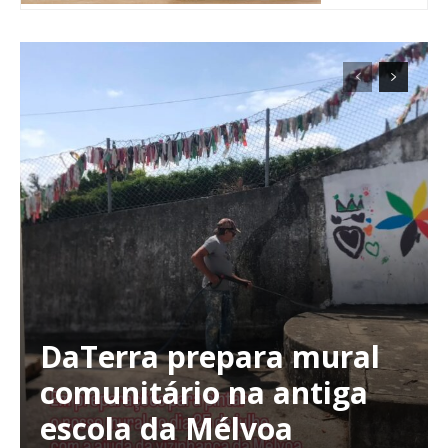
DaTerra prepara mural
Planos de Assinatura
comunitário na antiga
escola da Mélvoa
Faça-se assinante do Região de Cister e ajude-nos a manter este serviço
público!