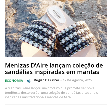
Menizas D’Aire lançam coleção de
sandálias inspiradas em mantas
Região De Cister
-
12 De Agosto, 2025
ECONOMIA
A Menizas D’Aire lançou um produto que promete ser nova
tendência deste verão: uma coleção de sandálias artesanais
inspiradas nas tradicionais mantas de Mira...