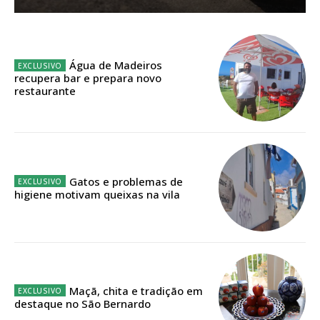
Sendo assinante terá acesso a todos os conteúdos exclusivos e versões
digitais.
Escolha o plano de assinatura desejado:
Água de Madeiros
recupera bar e prepara novo
restaurante
ASSINATURA
IMPRESSA
32
€
Gatos e problemas de
higiene motivam queixas na vila
12 meses
Edição em papel entregue à Quinta-feira em sua
casa
Maçã, chita e tradição em
destaque no São Bernardo
Acesso ao conteúdo online