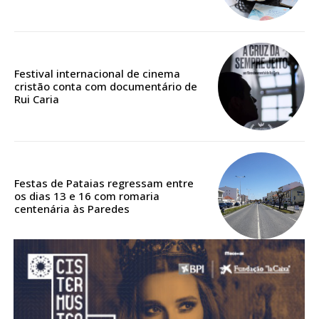
Acesso aos conteúdos Exclusivos para
assinantes
Ofertas para assinatura anual
Festival internacional de cinema
Escolha o plano
cristão conta com documentário de
Rui Caria
ASSINATURA
DIGITAL ANUAL
Festas de Pataias regressam entre
16
€
os dias 13 e 16 com romaria
centenária às Paredes
12 meses
Acesso ao conteúdo online
Acesso aos conteúdos Exclusivos para