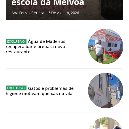
escola da Mélvoa
público!
Ana Ferraz Pereira
-
6 De Agosto, 2026
Sendo assinante terá acesso a todos os conteúdos exclusivos e versões
digitais.
Escolha o plano de assinatura desejado:
Água de Madeiros
recupera bar e prepara novo
restaurante
ASSINATURA
IMPRESSA
32
€
Gatos e problemas de
12 meses
higiene motivam queixas na vila
Edição em papel entregue à Quinta-feira em sua
casa