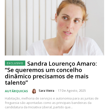
Sandra Lourenço Amaro:
“Se queremos um concelho
dinâmico precisamos de mais
talento”
Sara Vieira
-
17 De Agosto, 2025
AUTÁRQUICAS
Habitação, melhoria de serviços e autonomia para as juntas de
freguesia são apontadas como as principais bandeiras da
candidatura da Iniciativa Liberal, partido que...