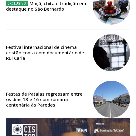
Acesso ao conteúdo online
Maçã, chita e tradição em
destaque no São Bernardo
Acesso aos conteúdos Exclusivos para
assinantes
Ofertas para assinatura anual
Escolha o plano
Festival internacional de cinema
cristão conta com documentário de
Rui Caria
ASSINATURA
DIGITAL ANUAL
16
€
Festas de Pataias regressam entre
os dias 13 e 16 com romaria
centenária às Paredes
12 meses
Acesso ao conteúdo online