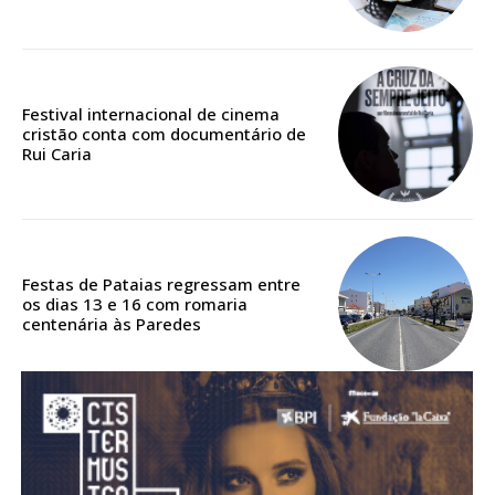
Acesso aos conteúdos Exclusivos para
assinantes
Ofertas para assinatura anual
Festival internacional de cinema
Escolha o plano
cristão conta com documentário de
Rui Caria
ASSINATURA
DIGITAL ANUAL
Festas de Pataias regressam entre
16
€
os dias 13 e 16 com romaria
centenária às Paredes
12 meses
Acesso ao conteúdo online
Acesso aos conteúdos Exclusivos para