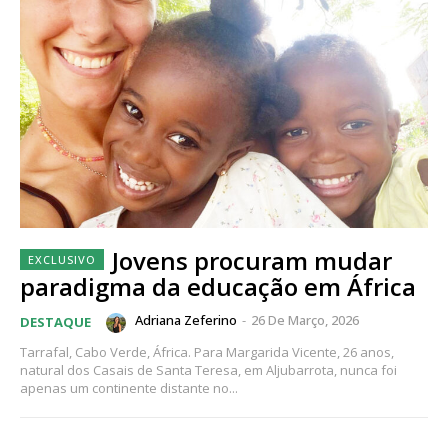
Jovens procuram mudar
paradigma da educação em África
Adriana Zeferino
-
26 De Março, 2026
DESTAQUE
Tarrafal, Cabo Verde, África. Para Margarida Vicente, 26 anos,
natural dos Casais de Santa Teresa, em Aljubarrota, nunca foi
apenas um continente distante no...