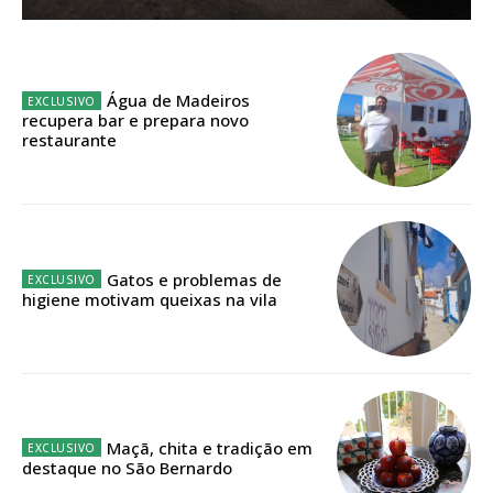
Sendo assinante terá acesso a todos os conteúdos exclusivos e versões
digitais.
Escolha o plano de assinatura desejado:
Água de Madeiros
recupera bar e prepara novo
restaurante
ASSINATURA
IMPRESSA
32
€
Gatos e problemas de
higiene motivam queixas na vila
12 meses
Edição em papel entregue à Quinta-feira em sua
casa
Maçã, chita e tradição em
destaque no São Bernardo
Acesso ao conteúdo online