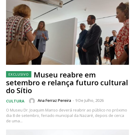
Museu reabre em
setembro e relança futuro cultural
do Sítio
Ana Ferraz Pereira
-
9 De Julho, 2026
CULTURA
O Museu Dr. Joaquim Manso deverá reabrir ao público no próximo
dia 8 de setembro, feriado municipal da Nazaré, depois de cerca
de uma...