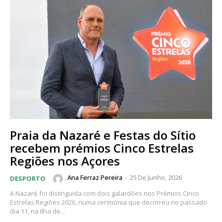
Praia da Nazaré e Festas do Sítio
recebem prémios Cinco Estrelas
Regiões nos Açores
Ana Ferraz Pereira
-
25 De Junho, 2026
DESPORTO
A Nazaré foi distinguida com dois galardões nos Prémios Cinco
Estrelas Regiões 2026, numa cerimónia que decorreu no passado
dia 11, na Ilha de...