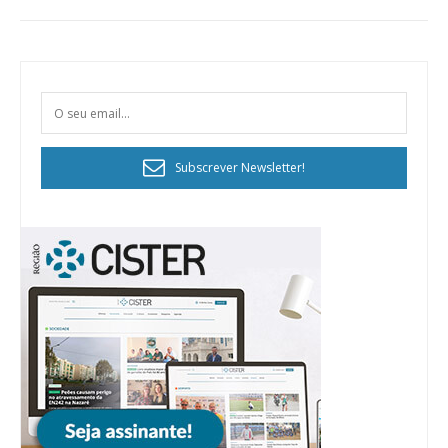
público!
Sendo assinante terá acesso a todos os conteúdos exclusivos e versões
digitais.
Escolha o plano de assinatura desejado:
Subscrever Newsletter!
ASSINATURA
IMPRESSA
32
€
12 meses
Edição em papel entregue à Quinta-feira em sua
casa