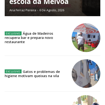
escola da Mélvoa
Acesso aos conteúdos Exclusivos para
Ana Ferraz Pereira
-
6 De Agosto, 2026
assinantes
Ofertas para assinatura anual
Escolha o plano
Água de Madeiros
recupera bar e prepara novo
restaurante
Gatos e problemas de
higiene motivam queixas na vila