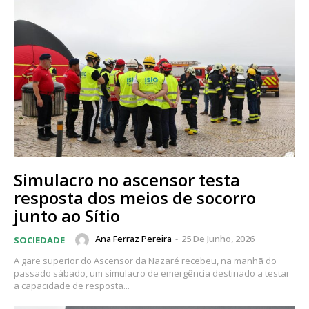
Simulacro no ascensor testa
resposta dos meios de socorro
junto ao Sítio
Ana Ferraz Pereira
-
25 De Junho, 2026
SOCIEDADE
A gare superior do Ascensor da Nazaré recebeu, na manhã do
passado sábado, um simulacro de emergência destinado a testar
a capacidade de resposta...