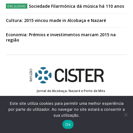
Sociedade Filarmónica dá música há 110 anos
Cultura: 2015 vincou made in Alcobaça e Nazaré
Economia: Prémios e investimentos marcam 2015 na
região
Jornal de Alcobaça, Nazaré e Porto de Mós
Estatuto Editorial
Contactos
Política de Privacidade
Conta de Registo
Edição Impressa
Este site utiliza cookies para permitir uma melhor experiência
por parte do utilizador. Ao navegar no site estará a consentir a
sua utilização.
© 2022 Região de Cister - Todos os direitos reservados.
Ok