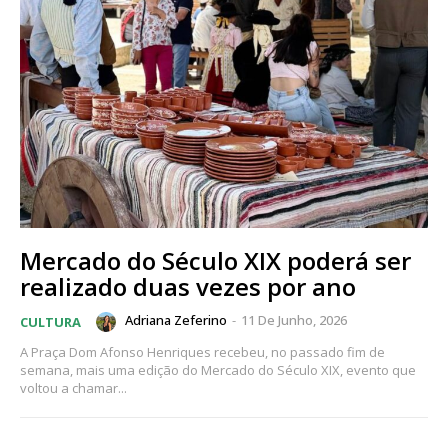
Mercado do Século XIX poderá ser
realizado duas vezes por ano
Adriana Zeferino
-
11 De Junho, 2026
CULTURA
A Praça Dom Afonso Henriques recebeu, no passado fim de
semana, mais uma edição do Mercado do Século XIX, evento que
voltou a chamar...