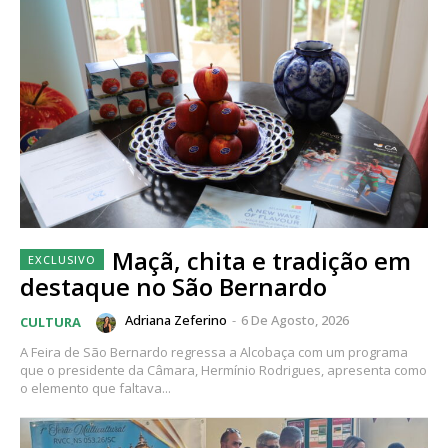
Maçã, chita e tradição em
destaque no São Bernardo
Adriana Zeferino
-
6 De Agosto, 2026
CULTURA
A Feira de São Bernardo regressa a Alcobaça com um programa
que o presidente da Câmara, Hermínio Rodrigues, apresenta como
o elemento que faltava...