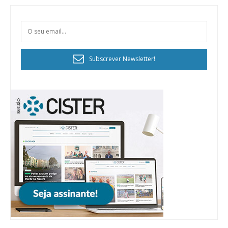
Subscrever Newsletter!
Planos de Assinatura
Faça-se assinante do Região de Cister e ajude-nos a manter este serviço
público!