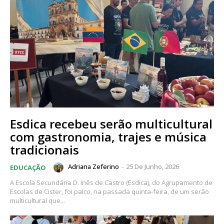
Esdica recebeu serão multicultural
com gastronomia, trajes e música
tradicionais
Adriana Zeferino
-
25 De Junho, 2026
EDUCAÇÃO
A Escola Secundária D. Inês de Castro (Esdica), do Agrupamento de
Escolas de Cister, foi palco, na passada quinta-feira, de um serão
multicultural que...