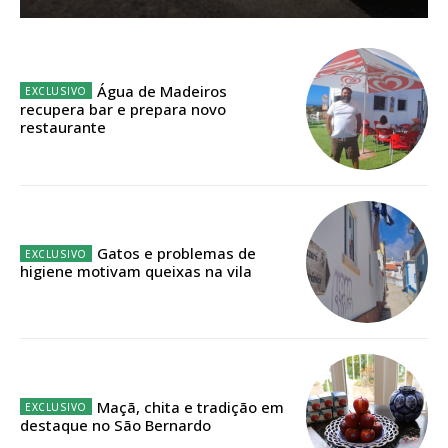
Acesso aos conteúdos Exclusivos para
assinantes
Ofertas para assinatura anual
Água de Madeiros
Escolha o plano
recupera bar e prepara novo
restaurante
ASSINATURA
DIGITAL ANUAL
Gatos e problemas de
16
€
higiene motivam queixas na vila
12 meses
Maçã, chita e tradição em
Acesso ao conteúdo online
destaque no São Bernardo
Acesso aos conteúdos Exclusivos para