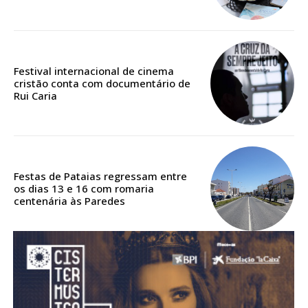
assinantes
Ofertas para assinatura anual
Festival internacional de cinema
Escolha o plano
cristão conta com documentário de
Rui Caria
Festas de Pataias regressam entre
os dias 13 e 16 com romaria
centenária às Paredes