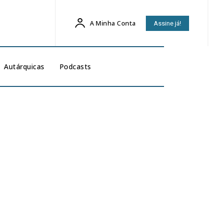
A Minha Conta
Assine já!
Autárquicas
Podcasts