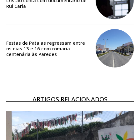
cristão conta com documentário de
Rui Caria
Acesso ao conteúdo online
Acesso aos conteúdos Exclusivos para
assinantes
Ofertas para assinatura anual
Festas de Pataias regressam entre
os dias 13 e 16 com romaria
Escolha o plano
centenária às Paredes
ASSINATURA
DIGITAL ANUAL
ARTIGOS RELACIONADOS
16
€
12 meses