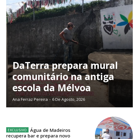
DaTerra prepara mural
comunitário na antiga
escola da Mélvoa
Ana Ferraz Pereira
-
6 De Agosto, 2026
Planos de Assinatura
Água de Madeiros
recupera bar e prepara novo