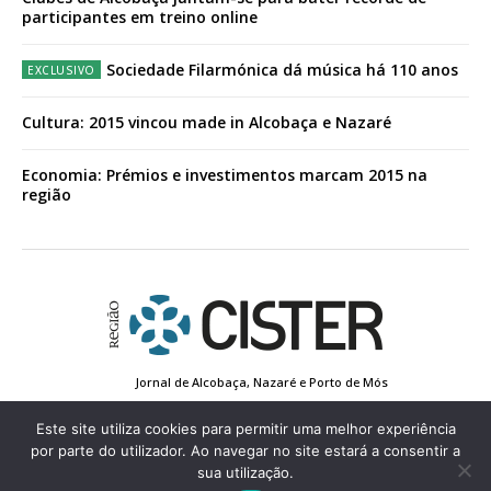
participantes em treino online
Sociedade Filarmónica dá música há 110 anos
Cultura: 2015 vincou made in Alcobaça e Nazaré
Economia: Prémios e investimentos marcam 2015 na
região
Jornal de Alcobaça, Nazaré e Porto de Mós
Estatuto Editorial
Contactos
Política de Privacidade
Conta de Registo
Edição Impressa
Este site utiliza cookies para permitir uma melhor experiência
por parte do utilizador. Ao navegar no site estará a consentir a
sua utilização.
© 2022 Região de Cister - Todos os direitos reservados.