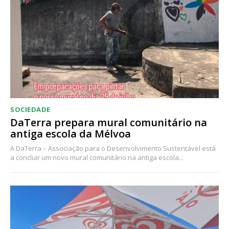
Acesso ao conteúdo online
Acesso aos conteúdos Exclusivos para
assinantes
Ofertas para assinatura anual
Escolha o plano
SOCIEDADE
DaTerra prepara mural comunitário na
antiga escola da Mélvoa
A DaTerra – Associação para o Desenvolvimento Sustentável está
a concluir um novo mural comunitário na antiga escola...