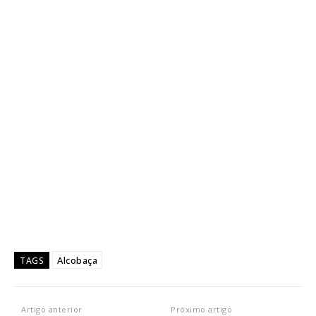
Alcobaça
TAGS
Artigo anterior
Próximo artigo