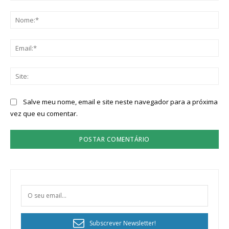
Comentário:
No
Ema
Sit
Salve meu nome, email e site neste navegador para a próxima
vez que eu comentar.
Subscrever Newsletter!