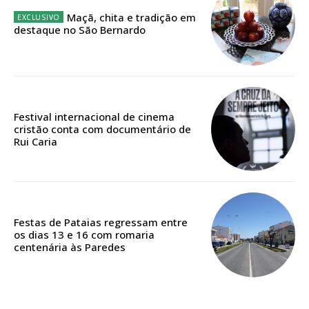
Maçã, chita e tradição em
Escolha o plano
destaque no São Bernardo
ASSINATURA
DIGITAL ANUAL
Festival internacional de cinema
16
€
cristão conta com documentário de
Rui Caria
12 meses
Festas de Pataias regressam entre
Acesso ao conteúdo online
os dias 13 e 16 com romaria
centenária às Paredes
Acesso aos conteúdos Exclusivos para
assinantes
Ofertas para assinatura anual