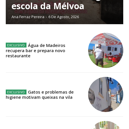
escola da Mélvoa
Ana Ferraz Pereira
-
6 De Agosto, 2026
ASSINATURA
IMPRESSA
32
€
Água de Madeiros
recupera bar e prepara novo
restaurante
12 meses
Edição em papel entregue à Quinta-feira em sua
casa
Gatos e problemas de
higiene motivam queixas na vila
Acesso ao conteúdo online
Acesso aos conteúdos Exclusivos para
assinantes
Ofertas para assinatura anual