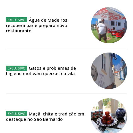
Planos de Assinatura
Faça-se assinante do Região de Cister e ajude-nos a manter este serviço
Água de Madeiros
público!
recupera bar e prepara novo
restaurante
Sendo assinante terá acesso a todos os conteúdos exclusivos e versões
digitais.
Escolha o plano de assinatura desejado:
Gatos e problemas de
higiene motivam queixas na vila
ASSINATURA
IMPRESSA
32
€
Maçã, chita e tradição em
12 meses
destaque no São Bernardo