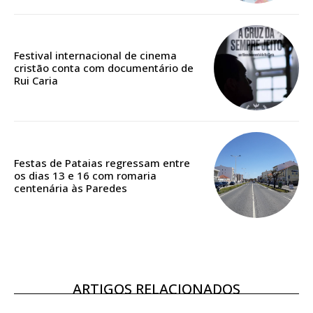
Edição em papel entregue à Quinta-feira em sua
casa
Acesso ao conteúdo online
Festival internacional de cinema
cristão conta com documentário de
Acesso aos conteúdos Exclusivos para
Rui Caria
assinantes
Ofertas para assinatura anual
Escolha o plano
Festas de Pataias regressam entre
os dias 13 e 16 com romaria
centenária às Paredes
ASSINATURA
DIGITAL ANUAL
16
€
ARTIGOS RELACIONADOS
12 meses