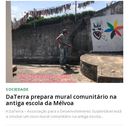
Acesso ao conteúdo online
Acesso aos conteúdos Exclusivos para
assinantes
Ofertas para assinatura anual
Escolha o plano
SOCIEDADE
DaTerra prepara mural comunitário na
antiga escola da Mélvoa
A DaTerra – Associação para o Desenvolvimento Sustentável está
a concluir um novo mural comunitário na antiga escola...