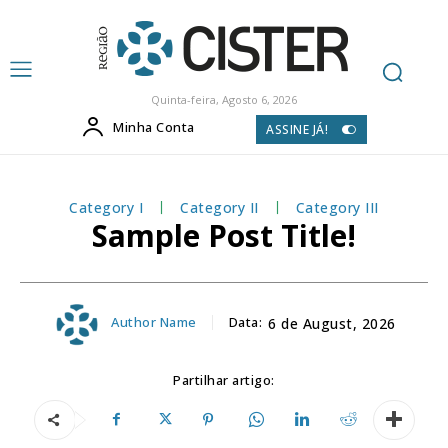
Quinta-feira, Agosto 6, 2026
Minha Conta
ASSINE JÁ!
Category I
Category II
Category III
Sample Post Title!
Author Name
Data:
6 de August, 2026
Partilhar artigo: