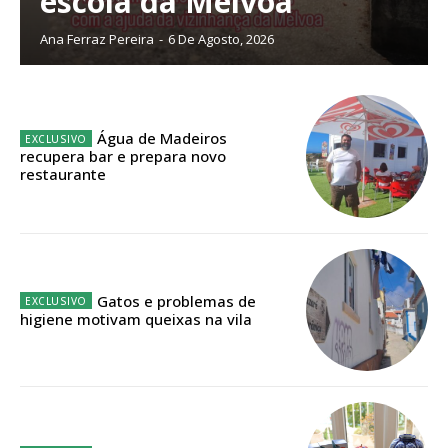
escola da Mélvoa
Escolha o plano
Ana Ferraz Pereira
-
6 De Agosto, 2026
Água de Madeiros
ASSINATURA
recupera bar e prepara novo
DIGITAL ANUAL
restaurante
16
€
12 meses
Gatos e problemas de
higiene motivam queixas na vila
Acesso ao conteúdo online
Acesso aos conteúdos Exclusivos para
assinantes
Ofertas para assinatura anual