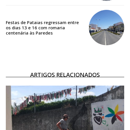
Acesso aos conteúdos Exclusivos para
assinantes
Ofertas para assinatura anual
Festas de Pataias regressam entre
os dias 13 e 16 com romaria
centenária às Paredes
Escolha o plano
ASSINATURA
ARTIGOS RELACIONADOS
DIGITAL ANUAL
16
€
12 meses
Acesso ao conteúdo online