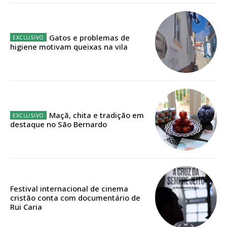
público!
Sendo assinante terá acesso a todos os conteúdos exclusivos e versões
digitais.
Gatos e problemas de
Escolha o plano de assinatura desejado:
higiene motivam queixas na vila
ASSINATURA
IMPRESSA
Maçã, chita e tradição em
32
€
destaque no São Bernardo
12 meses
Festival internacional de cinema
cristão conta com documentário de
Edição em papel entregue à Quinta-feira em sua
Rui Caria
casa
Acesso ao conteúdo online