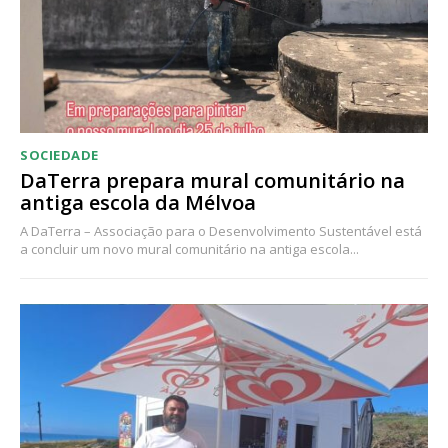
Acesso aos conteúdos Exclusivos para
assinantes
Ofertas para assinatura anual
Escolha o plano
SOCIEDADE
DaTerra prepara mural comunitário na
antiga escola da Mélvoa
A DaTerra – Associação para o Desenvolvimento Sustentável está
a concluir um novo mural comunitário na antiga escola...