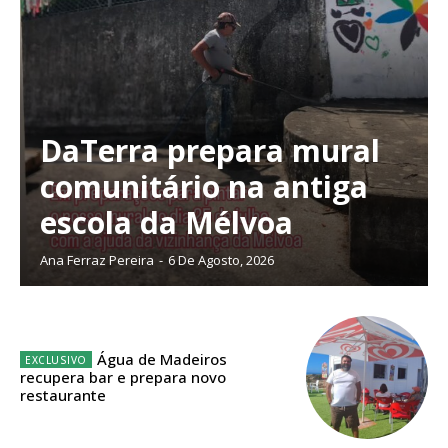
DaTerra prepara mural
comunitário na antiga
escola da Mélvoa
Ana Ferraz Pereira
-
6 De Agosto, 2026
Água de Madeiros
Planos de Assinatura
recupera bar e prepara novo
restaurante
Faça-se assinante do Região de Cister e ajude-nos a manter este serviço